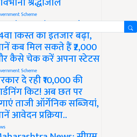
ावभीनी श्रद्धांजलि
vernment Scheme
M Kisan Yojana Update:
4वीं किस्त का इंतजार बढ़ा,
ानें कब मिल सकते हैं ₹2,000
र कैसे चेक करें अपना स्टेटस
vernment Scheme
रकार दे रही ₹10,000 की
ार्डनिंग किट! अब छत पर
गाएं ताजी ऑर्गेनिक सब्जियां,
ानें आवेदन प्रक्रिया..
ws
aharashtra News: सीएम