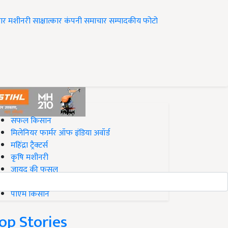
ार
मशीनरी
साक्षात्कार
कंपनी समाचार
सम्पादकीय
फोटो
op on Krishi Jagran
सफल किसान
मिलेनियर फार्मर ऑफ इंडिया अवॉर्ड
महिंद्रा ट्रैक्टर्स
कृषि मशीनरी
जायद की फसल
बिज़नेस आइडियाज
पीएम किसान
op Stories