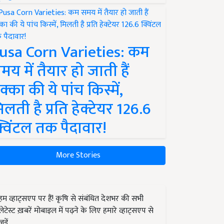
usa Corn Varieties: कम
मय में तैयार हो जाती हैं
क्का की ये पांच किस्में,
िलती है प्रति हेक्टेयर 126.6
्विंटल तक पैदावार!
More Stories
हम व्हाट्सएप पर हैं! कृषि से संबंधित देशभर की सभी
लेटेस्ट ख़बरें मोबाइल में पढ़ने के लिए हमारे व्हाट्सएप से
जुड़ें.