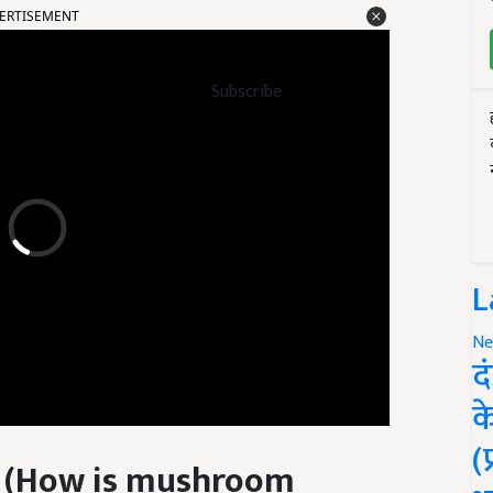
Subscribe
L
Ne
द
क
ी (How is mushroom
(