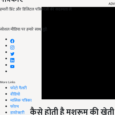
हमारी प्रिंट और डिजिटल पत्रिकाओं की सदस्यता लें
सोशल मीडिया पर हमारे साथ जुड़ें:
More Links
फोटो गैलरी
वीडियो
मासिक पत्रिका
कैसे
होती
है
मशरूम
की
खेत
फोरम
डायरेक्टरी