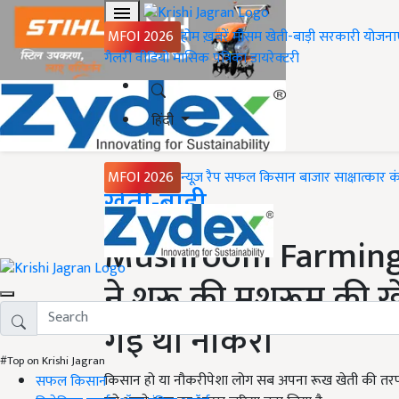
MFOI 2026
होम
ख़बरें
मौसम
खेती-बाड़ी
सरकारी योजना
गैलरी
वीडियो
मासिक पत्रिका
डायरेक्टरी
हिंदी
MFOI 2026
न्यूज़ रैप
सफल किसान
बाजार
साक्षात्कार
क
Home
खेती-बाड़ी
Mushroom Farming St
ने शुरू की मशरूम की ख
गई थीं नौकरी
#Top on Krishi Jagran
किसान हो या नौकरीपेशा लोग सब अपना रूख खेती की तरफ कर र
सफल किसान