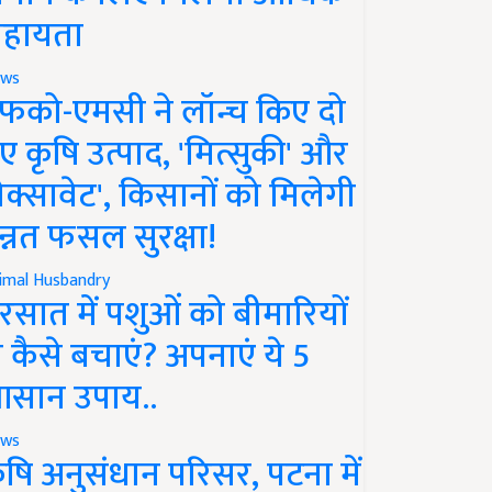
हायता
ws
फको-एमसी ने लॉन्च किए दो
ए कृषि उत्पाद, 'मित्सुकी' और
नेक्सावेट', किसानों को मिलेगी
न्नत फसल सुरक्षा!
imal Husbandry
रसात में पशुओं को बीमारियों
े कैसे बचाएं? अपनाएं ये 5
सान उपाय..
ws
ृषि अनुसंधान परिसर, पटना में