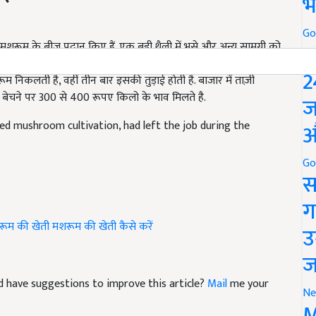
भ
मशरूम के बीज प्रदान किए हैं. एक बड़ी थैली में भूसे और अन्य सामग्री को
Go
P
नों में अंकुरित होकर बाहर निकलते हैं. बीज बोने के 15 से 25 दिनों बाद
रूम निकलती है, वहीं तीन बार इसकी तुड़ाई होती है. बाजार में ताज़ी
2
 बेचने पर 300 से 400 रूपए किलो के भाव मिलते है.
ज
d mushroom cultivation, had left the job during the
औ
Go
स
ग
ूम की खेती
मशरूम की खेती कैसे करें
उ
ज
and have suggestions to improve this article?
Mail
me your
Ne
M