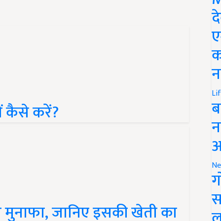
द
ए
क
न
Li
 कैसे करें?
ब
न
आ
Ne
ग
स
पर मुनाफा, जानिए इसकी खेती का
ल