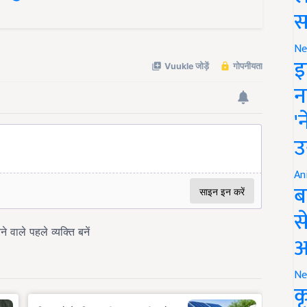
स
Ne
इ
न
'
उ
An
ब
स
आ
Ne
क