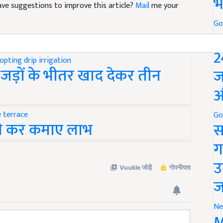
भ
 have suggestions to improve this article?
Mail
me your
Go
P
2
 जड़ों के भीतर खाद देकर तीन
ज
औ
Go
ती कर कमाए लाभ
स
ग
उ
ज
Ne
M