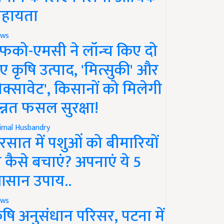
हायता
ws
फको-एमसी ने लॉन्च किए दो
ए कृषि उत्पाद, 'मित्सुकी' और
नेक्सावेट', किसानों को मिलेगी
न्नत फसल सुरक्षा!
imal Husbandry
रसात में पशुओं को बीमारियों
े कैसे बचाएं? अपनाएं ये 5
सान उपाय..
ws
ृषि अनुसंधान परिसर, पटना में