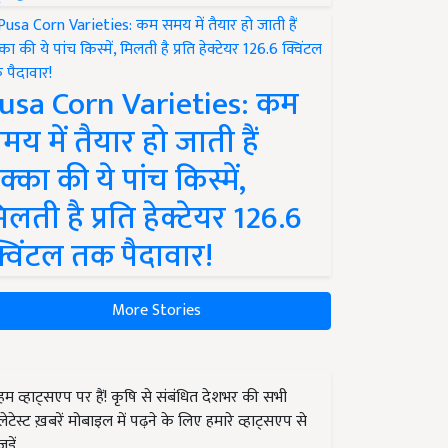
usa Corn Varieties: कम
मय में तैयार हो जाती हैं
क्का की ये पांच किस्में,
िलती है प्रति हेक्टेयर 126.6
्विंटल तक पैदावार!
More Stories
हम व्हाट्सएप पर हैं! कृषि से संबंधित देशभर की सभी
लेटेस्ट ख़बरें मोबाइल में पढ़ने के लिए हमारे व्हाट्सएप से
जुड़ें.