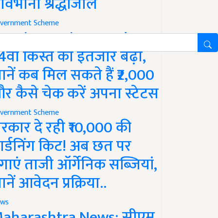
ावभीनी श्रद्धांजलि
vernment Scheme
M Kisan Yojana Update:
4वीं किस्त का इंतजार बढ़ा,
ानें कब मिल सकते हैं ₹2,000
र कैसे चेक करें अपना स्टेटस
vernment Scheme
रकार दे रही ₹10,000 की
ार्डनिंग किट! अब छत पर
गाएं ताजी ऑर्गेनिक सब्जियां,
ानें आवेदन प्रक्रिया..
ws
aharashtra News: सीएम