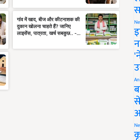
स
Ne
इ
न
'
उ
An
ब
स
आ
Ne
क