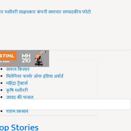
ार
मशीनरी
साक्षात्कार
कंपनी समाचार
सम्पादकीय
फोटो
op on Krishi Jagran
सफल किसान
मिलेनियर फार्मर ऑफ इंडिया अवॉर्ड
महिंद्रा ट्रैक्टर्स
कृषि मशीनरी
जायद की फसल
बिज़नेस आइडियाज
पीएम किसान
op Stories