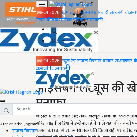
MFOI 2026
होम
ख़बरें
मौसम
खेती-बाड़ी
सरकारी योजना
गैलरी
वीडियो
मासिक पत्रिका
डायरेक्टरी
हिंदी
MFOI 2026
न्यूज़ रैप
सफल किसान
बाजार
साक्षात्कार
क
Home
खेती-बाड़ी
आइसबर्ग लेट्यूस की खे
मुनाफा
लाहौल घाटी में तैयार आइसबर्ग लेट्यूस सब्जी की फसल अब देश
सहित चाइनीज डिश में इस्तेमाल होने वाले यहां की नकदी फ
#Top on Krishi Jagran
फसल को 60 से 70 रूपये तक प्रति किलो यही पर खरीद रहे है
सफल किसान