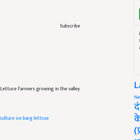
Subscribe
L
ettuce farmers growing in the valley
Ne
द
क
iculture
ice barg lettcue
(