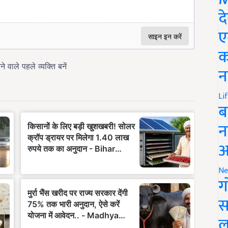
द
ए
क
न
Li
ब
न
आ
Ne
ग
स
ल