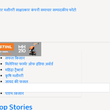
ार
मशीनरी
साक्षात्कार
कंपनी समाचार
सम्पादकीय
फोटो
op on Krishi Jagran
सफल किसान
मिलेनियर फार्मर ऑफ इंडिया अवॉर्ड
महिंद्रा ट्रैक्टर्स
कृषि मशीनरी
जायद की फसल
बिज़नेस आइडियाज
पीएम किसान
op Stories