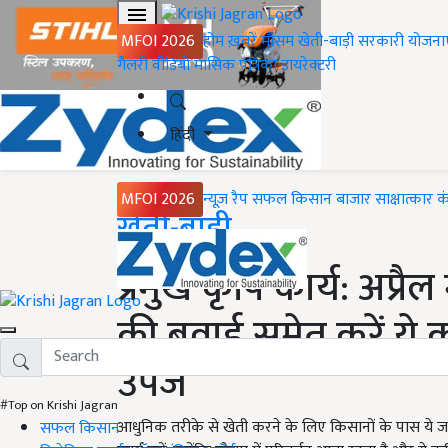
MFOI 2026
होम
ख़बरें
मौसम
खेती-बाड़ी
सरकारी योजना
गैलरी
वीडियो
मासिक पत्रिका
डायरेक्टरी
हिंदी
MFOI 2026
न्यूज़ रैप
सफल किसान
बाजार
साक्षात्कार
क
Home
खेती-बाड़ी
प्रमुख कृषि कार्य: अप्रै
की बुवाई समेत करें ये क
उपज
#Top on Krishi Jagran
आधुनिक तरीके से खेती करने के लिए किसानों के पास ये जान
सफल किसान