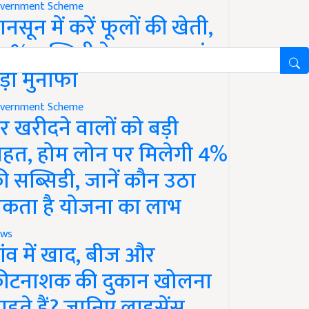
vernment Scheme
ानसून में करें फूलों की खेती,
0% सब्सिडी के साथ कमाएं
ड़ा मुनाफा
vernment Scheme
र खरीदने वालों को बड़ी
ाहत, होम लोन पर मिलेगी 4%
ी सब्सिडी, जानें कौन उठा
कता है योजना का लाभ
ws
ांव में खाद, बीज और
ीटनाशक की दुकान खोलना
ाहते हैं? जानिए लाइसेंस,