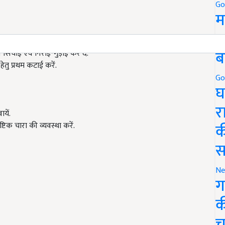
Go
म
5
ब
ी सिंचाई एवं निराई-गुड़ाई कर दें.
ेतु प्रथम कटाई करें.
Go
घ
र
यें.
क
िक चारा की व्यवस्था करें.
स
Ne
ग
क
च