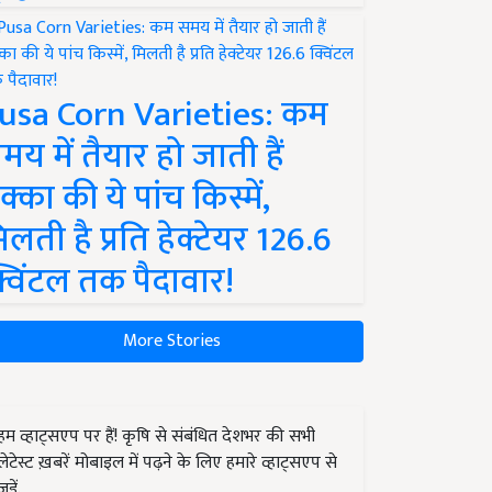
usa Corn Varieties: कम
मय में तैयार हो जाती हैं
क्का की ये पांच किस्में,
िलती है प्रति हेक्टेयर 126.6
्विंटल तक पैदावार!
More Stories
हम व्हाट्सएप पर हैं! कृषि से संबंधित देशभर की सभी
लेटेस्ट ख़बरें मोबाइल में पढ़ने के लिए हमारे व्हाट्सएप से
जुड़ें.