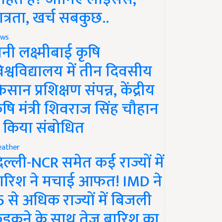
ात्रता, खर्च सबकुछ..
ws
ानी लक्ष्मीबाई कृषि
िश्वविद्यालय में तीन दिवसीय
िसान प्रशिक्षण संपन्न, केंद्रीय
ृषि मंत्री शिवराज सिंह चौहान
े किया संबोधित
ather
िल्ली-NCR समेत कई राज्यों में
ारिश ने मचाई आफत! IMD ने
5 से अधिक राज्यों में बिजली
ड़कने के साथ तेज बारिश का