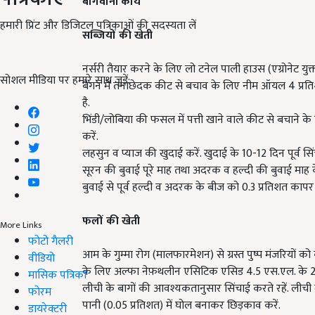
बागवानी कार्य
हमारी प्रिंट और डिजिटल पत्रिकाओं की सदस्यता लें
सब्जियों की खेती
नर्सरी तैयार करने के लिए लो टनेल पाली हाउस (एग्रोनेट युक्
सोशल मीडिया पर हमारे साथ जुड़ें:
बैगन में तनाछेदक कीट से बचाव के लिए नीम ऑयल 4 प्रत
है.
भिंडी/लोबिया की फसल में पत्ती खाने वाले कीट से बचाने 
करें.
लहसुन व प्याज की खुदाई करें. खुदाई के 10-12 दिन पूर्व सिं
सूरन की बुवाई पूरे माह तथा अदरक व हल्दी की बुवाई माह क
बुवाई से पूर्व हल्दी व अदरक के बीज को 0.3 प्रतिशत कापर
फलों की खेती
More Links
फोटो गैलरी
आम के गुम्मा रोग (मालफारमेशन) से ग्रस्त पुष्प मंजरियों को 
वीडियो
के लिए अल्फा नेफ़थलीन एसिटिक एसिड 4.5 एस.एल. के 20 
मासिक पत्रिका
लीची के बागों की आवश्यकतानुसार सिंचाई करते रहें. लीची 
फोरम
पानी (0.05 प्रतिशत) में घोल बनाकर छिड़काव करें.
डायरेक्टरी