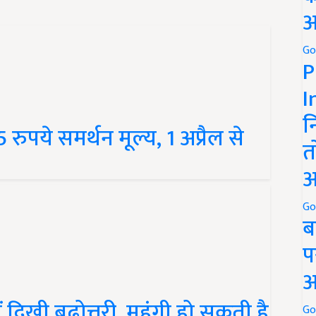
अ
Go
P
I
न
 रुपये समर्थन मूल्य, 1 अप्रैल से
त
अ
Go
ब
प
अ
दिखी बढ़ोत्तरी, महंगी हो सकती है
Go