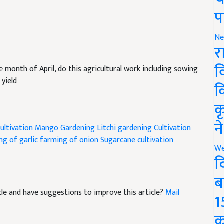
प
Ne
र
व
e month of April, do this agricultural work including sowing
 yield
क
क
न
ultivation
Mango Gardening
Litchi gardening
Cultivation
ng of garlic
farming of onion
Sugarcane cultivation
We
द
ब
ticle and have suggestions to improve this article?
Mail
1
क