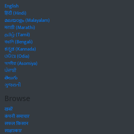
English
हिंदी (Hindi)
മലയാളം (Malayalam)
मराठी (Marathi)
தமிழ் (Tamil)
বাঙালি (Bengali)
ಕನ್ನಡ (Kannada)
ଓଡିଆ (Odia)
অসমীয়া (Asomiya)
ਪੰਜਾਬੀ
తెలుగు
ગુજરાતી
Browse
खबरें
कंपनी समाचार
सफल किसान
साक्षात्कार