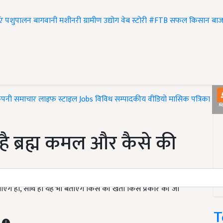
एं
पशुपालन
बागवानी
मशीनरी
ग्रामीण उद्योग
वेब स्टोरी
#FTB
सफल किसान
बाज
ंपनी समाचार
लाइफ स्टाइल
Jobs
विविध
सम्पादकीय
वीडियो
मासिक पत्रिका
#T
 है ब्रह्म कमल और कैसे की
एंगे ही, साथ ही यह भी बताएंगे किस की खेती किस प्रकार की जा
T
T