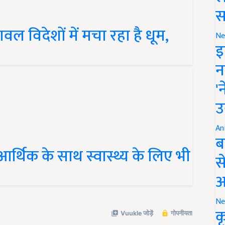
स
 विदेशों में मचा रहा है धूम,
Ne
इ
न
'
उ
An
ब
र्थिक के साथ स्वास्थ्य के लिए भी
स
आ
Ne
क