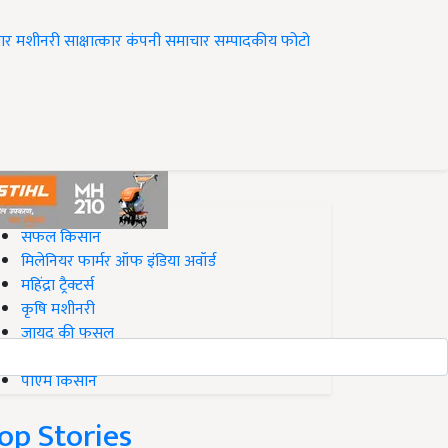
ार
मशीनरी
साक्षात्कार
कंपनी समाचार
सम्पादकीय
फोटो
op on Krishi Jagran
सफल किसान
मिलेनियर फार्मर ऑफ इंडिया अवॉर्ड
महिंद्रा ट्रैक्टर्स
कृषि मशीनरी
जायद की फसल
बिज़नेस आइडियाज
पीएम किसान
op Stories