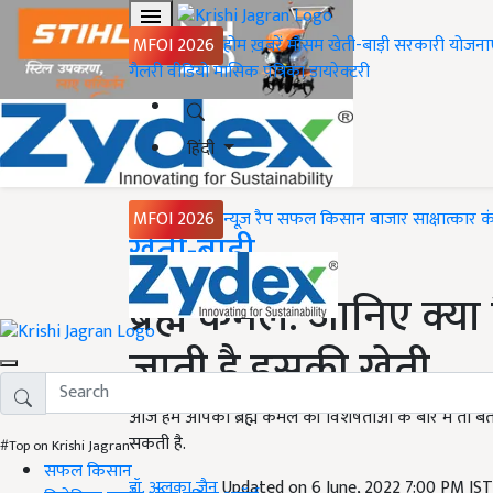
MFOI 2026
होम
ख़बरें
मौसम
खेती-बाड़ी
सरकारी योजना
गैलरी
वीडियो
मासिक पत्रिका
डायरेक्टरी
हिंदी
MFOI 2026
न्यूज़ रैप
सफल किसान
बाजार
साक्षात्कार
क
Home
खेती-बाड़ी
ब्रह्म कमल: जानिए क्या
जाती है इसकी खेती
आज हम आपको ब्रह्म कमल की विशेषताओं के बारे में तो बता
सकती है.
#Top on Krishi Jagran
सफल किसान
डॉ. अलका जैन
Updated on 6 June, 2022 7:00 PM IS