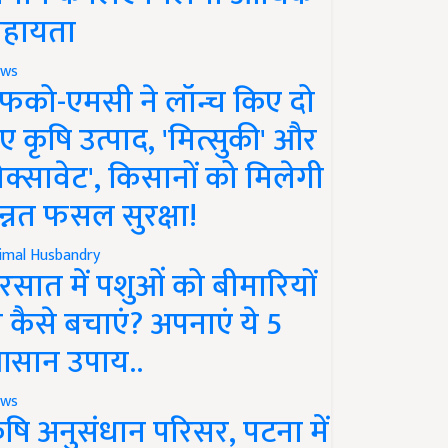
हायता
ws
फको-एमसी ने लॉन्च किए दो
ए कृषि उत्पाद, 'मित्सुकी' और
नेक्सावेट', किसानों को मिलेगी
न्नत फसल सुरक्षा!
imal Husbandry
रसात में पशुओं को बीमारियों
े कैसे बचाएं? अपनाएं ये 5
सान उपाय..
ws
ृषि अनुसंधान परिसर, पटना में