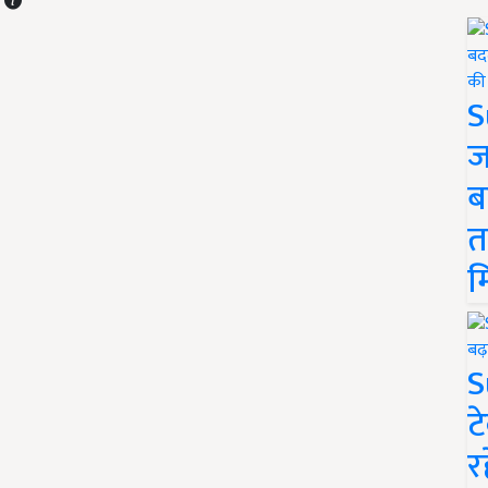
S
ज
ब
त
म
S
ट
र