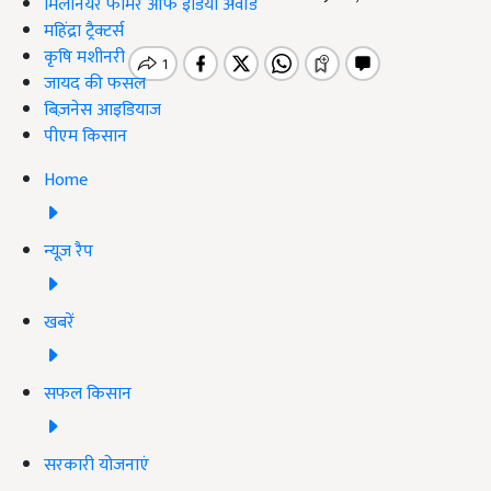
मिलेनियर फार्मर ऑफ इंडिया अवॉर्ड
महिंद्रा ट्रैक्टर्स
कृषि मशीनरी
जायद की फसल
बिज़नेस आइडियाज
पीएम किसान
Home
न्यूज़ रैप
खबरें
सफल किसान
सरकारी योजनाएं