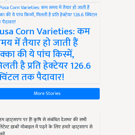
usa Corn Varieties: कम
मय में तैयार हो जाती हैं
क्का की ये पांच किस्में,
िलती है प्रति हेक्टेयर 126.6
्विंटल तक पैदावार!
More Stories
हम व्हाट्सएप पर हैं! कृषि से संबंधित देशभर की सभी
लेटेस्ट ख़बरें मोबाइल में पढ़ने के लिए हमारे व्हाट्सएप से
जुड़ें.