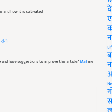
 and how it is cultivated
द
ए
क
न
 खेती
Li
ब
cle and have suggestions to improve this article?
Mail
me
न
आ
Ne
ग
स
ल