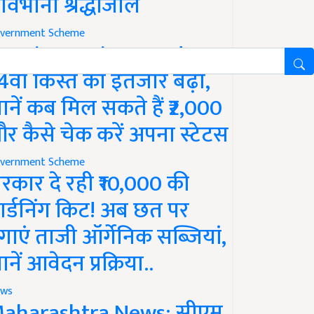
ावभीनी श्रद्धांजलि
vernment Scheme
M Kisan Yojana Update:
4वीं किस्त का इंतजार बढ़ा,
ानें कब मिल सकते हैं ₹2,000
र कैसे चेक करें अपना स्टेटस
vernment Scheme
रकार दे रही ₹10,000 की
ार्डनिंग किट! अब छत पर
गाएं ताजी ऑर्गेनिक सब्जियां,
ानें आवेदन प्रक्रिया..
ws
aharashtra News: सीएम