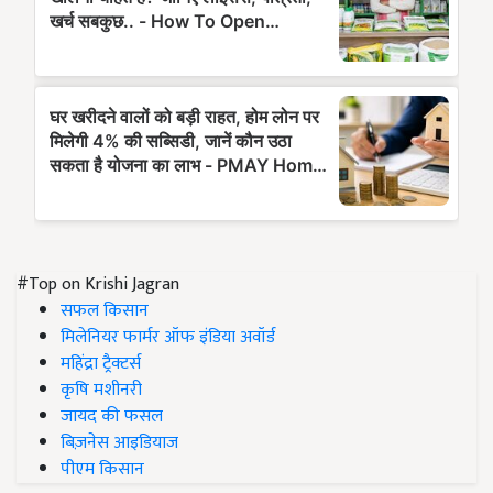
#Top on Krishi Jagran
सफल किसान
मिलेनियर फार्मर ऑफ इंडिया अवॉर्ड
महिंद्रा ट्रैक्टर्स
कृषि मशीनरी
जायद की फसल
बिज़नेस आइडियाज
पीएम किसान