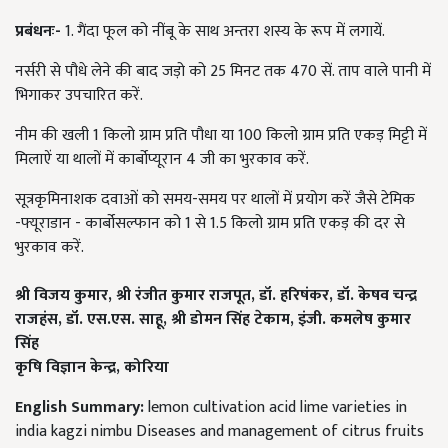
प्रबंधनः-
1.
गैंदा फूल को नींबू के साथ अन्तरा शस्य के रूप में लगायें.
नर्सरी से पौधे लेने की बाद जड़ो को
25
मिनट तक
470
सें. ताप वाले पानी में
भिगाकर उपचारित करें.
नीम की खली
1
किलो ग्राम प्रति पौधा या
100
किलो ग्राम प्रति एकड़ मिट्टी में
मिलाऐं या थालों में कार्बोप्यूरान
4
जी का भुरकाव करें.
सूत्रकृमिनाशक दवाओं को समय-समय पर थालों में प्रयोग करें जैसे टेमिक
-फ्यूराडान - कार्बोसल्फान को
1
से
1.5
किलो ग्राम प्रति एकड़ की दर से
भुरकाव करें.
श्री विजय कुमार
,
श्री रंजीत कुमार राजपूत
,
डॉ. हरिषंकर
,
डॉ. केषव चन्द्र
राजहंस
,
डॉ. एस.एस. साहू
,
श्री डोमन सिंह टेकाम
,
इंजी. कमलेष कुमार
सिंह
कृषि विज्ञान केन्द्र
,
कोरिया
English Summary:
lemon cultivation acid lime varieties in
india kagzi nimbu Diseases and management of citrus fruits