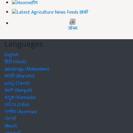
होम
ख़बरें
जॉब्स
Languages
English
हिंदी (Hindi)
മലയാളം (Malayalam)
मराठी (Marathi)
தமிழ் (Tamil)
বাঙালি (Bengali)
ಕನ್ನಡ (Kannada)
ଓଡିଆ (Odia)
অসমীয়া (Asomiya)
ਪੰਜਾਬੀ
తెలుగు