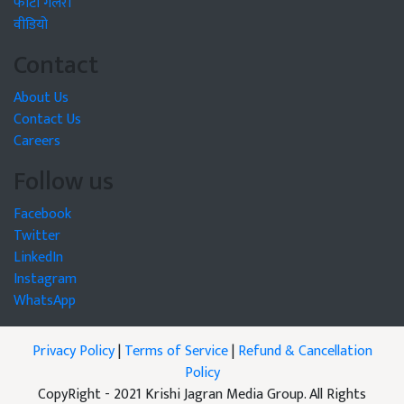
फोटो गैलरी
वीडियो
Contact
About Us
Contact Us
Careers
Follow us
Facebook
Twitter
LinkedIn
Instagram
WhatsApp
Privacy Policy
|
Terms of Service
|
Refund & Cancellation
Policy
CopyRight - 2021 Krishi Jagran Media Group. All Rights