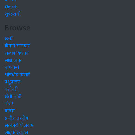
తెలుగు
ગુજરાતી
Browse
खबरें
कंपनी समाचार
सफल किसान
साक्षात्कार
बागवानी
औषधीय फसलें
पशुपालन
मशीनरी
खेती-बाड़ी
मौसम
बाजार
ग्रामीण उद्द्योग
सरकारी योजनाएं
लाइफ स्टाइल