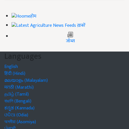
होम
ख़बरें
जॉब्स
Languages
English
हिंदी (Hindi)
മലയാളം (Malayalam)
मराठी (Marathi)
தமிழ் (Tamil)
বাঙালি (Bengali)
ಕನ್ನಡ (Kannada)
ଓଡିଆ (Odia)
অসমীয়া (Asomiya)
ਪੰਜਾਬੀ