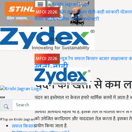
MFOI 2026
होम
ख़बरें
मौसम
खेती-बाड़ी
सरकारी योजना
गैलरी
वीडियो
मासिक पत्रिका
डायरेक्टरी
हिंदी
MFOI 2026
न्यूज़ रैप
सफल किसान
बाजार
साक्षात्कार
क
Home
खेती-बाड़ी
चंदन की खेती से कम ला
चंदन का इस्तेमाल ना केवल हमारे धार्मिक कामों में आता ह
product)भी बनाए जाते हैं. इतना ही नहीं, चंदन की खेती
अलावा औषधीय महत्व भी है. इसके तेल से मालिश करने से म
को उत्तेजित करदिमाग और याददाश्त तेज़ करता है. इसका तेल
#Top on Krishi Jagran
प्रयोग किया जाता है.
सफल किसान