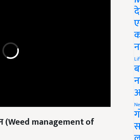
द
ए
क
न
Li
ब
न
आ
Ne
ग
न (
Weed management of
स
ल
या जा सकता है. पौधों के बड़े होने पर कृषि औज़ार या हाथों से ही निराई