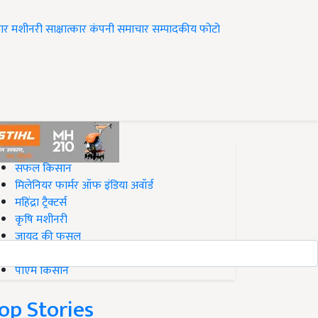
ार
मशीनरी
साक्षात्कार
कंपनी समाचार
सम्पादकीय
फोटो
op on Krishi Jagran
सफल किसान
मिलेनियर फार्मर ऑफ इंडिया अवॉर्ड
महिंद्रा ट्रैक्टर्स
कृषि मशीनरी
जायद की फसल
बिज़नेस आइडियाज
पीएम किसान
op Stories