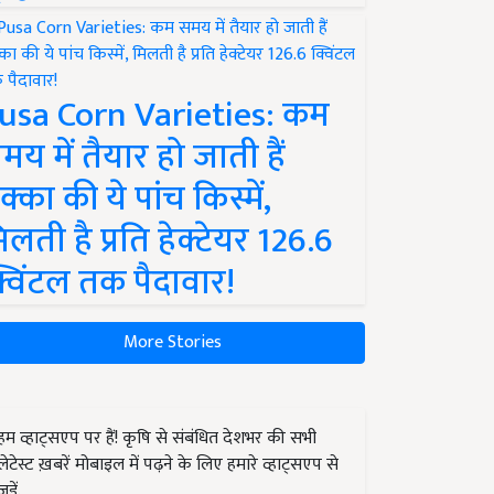
usa Corn Varieties: कम
मय में तैयार हो जाती हैं
क्का की ये पांच किस्में,
िलती है प्रति हेक्टेयर 126.6
्विंटल तक पैदावार!
More Stories
हम व्हाट्सएप पर हैं! कृषि से संबंधित देशभर की सभी
लेटेस्ट ख़बरें मोबाइल में पढ़ने के लिए हमारे व्हाट्सएप से
जुड़ें.