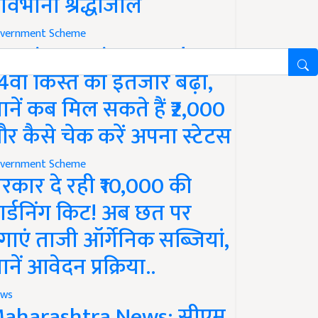
ावभीनी श्रद्धांजलि
vernment Scheme
M Kisan Yojana Update:
4वीं किस्त का इंतजार बढ़ा,
ानें कब मिल सकते हैं ₹2,000
र कैसे चेक करें अपना स्टेटस
vernment Scheme
रकार दे रही ₹10,000 की
ार्डनिंग किट! अब छत पर
गाएं ताजी ऑर्गेनिक सब्जियां,
ानें आवेदन प्रक्रिया..
ws
aharashtra News: सीएम