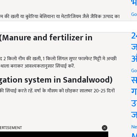
भ
Go
 की खली या बुवेरिया बेसियाना या मेटारिजियम जैसे जैविक उत्पाद का
P
ण के लिए ट्राइकोडर्मा जैविक फफूंदनाशी का उपयोग कर सकते हैं.
2
(
Manure and fertilizer in
ज
औ
ाद 2 किलो नीम की खली, 1 किलो सिंगल सुपर फास्फेट मिट्टी मे अच्छी
द थाला बनाकर आवश्यकतानुसार सिंचाई करें.
Go
स
igation system in Sandalwood
)
ग
की सिंचाई करते रहें. वर्षा के मौसम को छोड़कर सालभर 20-25 दिनों
उ
ज
ERTISEMENT
Ne
M