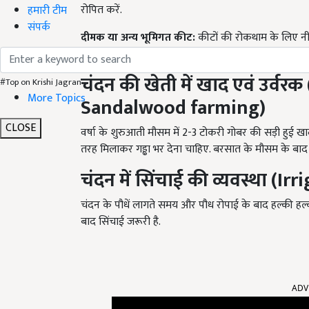
रोपित करें.
हमारी टीम
संपर्क
दीमक या अन्य भूमिगत कीट:
कीटों की रोकथाम के लिए नीम
गोबर की खाद के साथ उपयोग किया जा सकता है. रोग नियंत्र
चंदन
की खेती में खाद एवं उर्वरक 
#Top on Krishi Jagran
More Topics
Sandalwood farming
)
CLOSE
वर्षा के शुरुआती मौसम में 2-3 टोकरी गोबर की सड़ी हुई ख
तरह मिलाकर गड्ढा भर देना चाहिए. बरसात के मौसम के बा
चंदन
में सिंचाई
की
व्यवस्था (
Irr
चंदन के पौधें लागते समय और पौध रोपाई के बाद हल्की हल्
बाद सिंचाई जरूरी है.
ADV