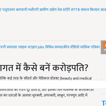
एं
पशुपालन
बागवानी
मशीनरी
ग्रामीण उद्योग
वेब स्टोरी
#FTB
सफल किसान
बाज
ंपनी समाचार
लाइफ स्टाइल
Jobs
विविध
सम्पादकीय
वीडियो
मासिक पत्रिका
#T
गत में कैसे बनें करोड़पति?
ै बल्कि कई तरह के सौंदर्य और मेडिकल प्रोडक्ट (beauty and medical
से कम समय में करोड़पति बना जा सकता है.चंदन की लकड़ी से खुशबू के
ांसपेशियों की ऐठन दूर होती है, और इसका तेल मस्तिष्क के कोशिकाओं
 का दवाओं के अलावा धूपबत्ती, अगरबत्ती, साबुन, परफ्यूम आदि में
T