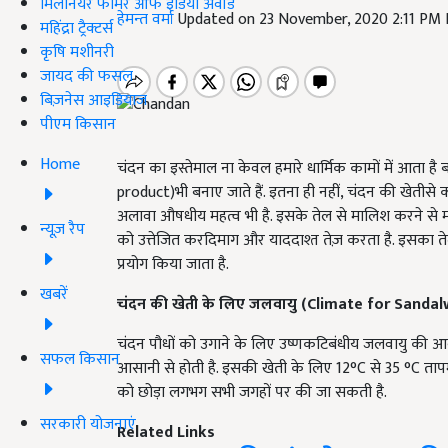
मिलेनियर फार्मर ऑफ इंडिया अवॉर्ड
हेमन्त वर्मा
Updated on 23 November, 2020 2:11 PM
महिंद्रा ट्रैक्टर्स
कृषि मशीनरी
जायद की फसल
बिज़नेस आइडियाज
पीएम किसान
Home
चंदन का इस्तेमाल ना केवल हमारे धार्मिक कामों में आता ह
product)भी बनाए जाते हैं. इतना ही नहीं, चंदन की खेती
अलावा औषधीय महत्व भी है. इसके तेल से मालिश करने से म
न्यूज़ रैप
को उत्तेजित करदिमाग और याददाश्त तेज़ करता है. इसका तेल
प्रयोग किया जाता है.
खबरें
चंदन
की खेती के लिए जलवायु (
Climate for Sanda
चंदन पौधों को उगाने के लिए उष्णकटिबंधीय जलवायु की आवश्यक
सफल किसान
आसानी से होती है. इसकी खेती के लिए 12°C से 35 °C तापमान 
को छोड़ा लगभग सभी जगहों पर की जा सकती है.
सरकारी योजनाएं
Related Links