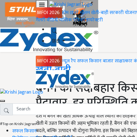
MFOI 2026
होम
ख़बरें
मौसम
खेती-बाड़ी
सरकारी योजना
गैलरी
वीडियो
मासिक पत्रिका
डायरेक्टरी
हिंदी
MFOI 2026
न्यूज़ रैप
सफल किसान
बाजार
साक्षात्कार
क
Home
खेती-बाड़ी
बैंगन की सदाबहार किस्
पैदावार, हर परिस्थिति क
देश में बैंगन की खेती अधिक ऊंचाई वाले स्थानों को छोड़कर ल
खेती में उन्नत किस्मों की अहम भूमिका रहती है. बैंगन की
#Top on Krishi Jagran
बदले, बल्कि उत्पादन भी दोगुना मिलेगा. इस किस्म को बिहार 
सफल किसान