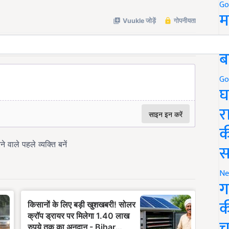
Go
म
5
ब
Go
घ
र
क
स
Ne
ग
क
च