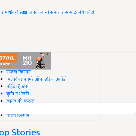
ार
मशीनरी
साक्षात्कार
कंपनी समाचार
सम्पादकीय
फोटो
op on Krishi Jagran
सफल किसान
मिलेनियर फार्मर ऑफ इंडिया अवॉर्ड
महिंद्रा ट्रैक्टर्स
कृषि मशीनरी
जायद की फसल
बिज़नेस आइडियाज
पीएम किसान
op Stories