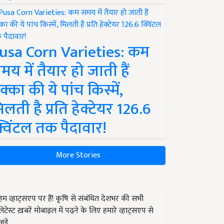
usa Corn Varieties: कम
मय में तैयार हो जाती हैं
क्का की ये पांच किस्में,
िलती है प्रति हेक्टेयर 126.6
्विंटल तक पैदावार!
More Stories
हम व्हाट्सएप पर हैं! कृषि से संबंधित देशभर की सभी
लेटेस्ट ख़बरें मोबाइल में पढ़ने के लिए हमारे व्हाट्सएप से
जुड़ें.