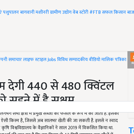
एं
पशुपालन
बागवानी
मशीनरी
ग्रामीण उद्योग
वेब स्टोरी
#FTB
सफल किसान
बाज
ंपनी समाचार
लाइफ स्टाइल
Jobs
विविध
सम्पादकीय
वीडियो
मासिक पत्रिका
#T
म देगी 440 से 480 क्विंटल
ो सहने में है सक्षम
गभग सभी क्षेत्रों में प्रमुख सब्जी की फसल के रूप में की जाती है. इसकी
 एक ऐसी किस्म है, जिससे अब सालभर खेती की जा सकती है. इससे न स्वाद
T
कृषि विश्वविद्यालय के वैज्ञानिकों ने साल 2019 में विकसित किया था.