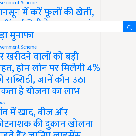
vernment Scheme
ानसून में करें फूलों की खेती,
0% सब्सिडी के साथ कमाएं
ड़ा मुनाफा
vernment Scheme
र खरीदने वालों को बड़ी
ाहत, होम लोन पर मिलेगी 4%
ी सब्सिडी, जानें कौन उठा
कता है योजना का लाभ
ws
ांव में खाद, बीज और
ीटनाशक की दुकान खोलना
ाहते हैं? जानिए लाइसेंस,