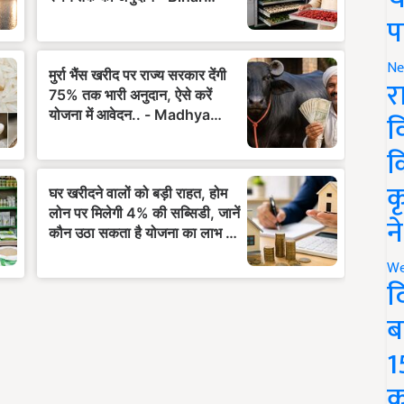
प
Ne
र
व
क
क
न
We
द
ब
1
क