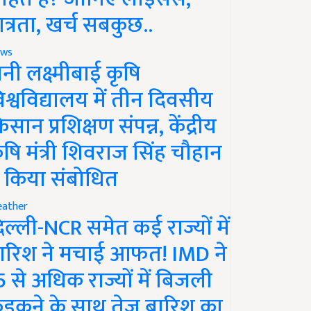
ात्रता, खर्च सबकुछ..
ws
ानी लक्ष्मीबाई कृषि
िश्वविद्यालय में तीन दिवसीय
िसान प्रशिक्षण संपन्न, केंद्रीय
ृषि मंत्री शिवराज सिंह चौहान
े किया संबोधित
ather
िल्ली-NCR समेत कई राज्यों में
ारिश ने मचाई आफत! IMD ने
5 से अधिक राज्यों में बिजली
ड़कने के साथ तेज बारिश का