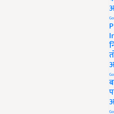
अ
Go
P
I
न
त
अ
Go
ब
प
अ
Go