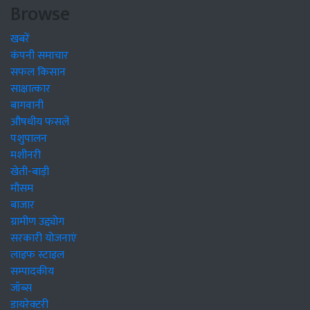
Browse
खबरें
कंपनी समाचार
सफल किसान
साक्षात्कार
बागवानी
औषधीय फसलें
पशुपालन
मशीनरी
खेती-बाड़ी
मौसम
बाजार
ग्रामीण उद्द्योग
सरकारी योजनाएं
लाइफ स्टाइल
सम्पादकीय
जॉब्स
डायरेक्टरी