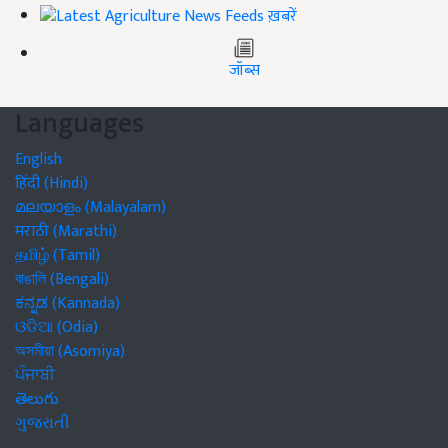
ख़बरें
जॉब्स
Languages
English
हिंदी (Hindi)
മലയാളം (Malayalam)
मराठी (Marathi)
தமிழ் (Tamil)
বাঙালি (Bengali)
ಕನ್ನಡ (Kannada)
ଓଡିଆ (Odia)
অসমীয়া (Asomiya)
ਪੰਜਾਬੀ
తెలుగు
ગુજરાતી