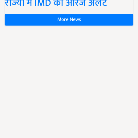
राज्यों में IMD का ऑरेंज अलर्ट
More News