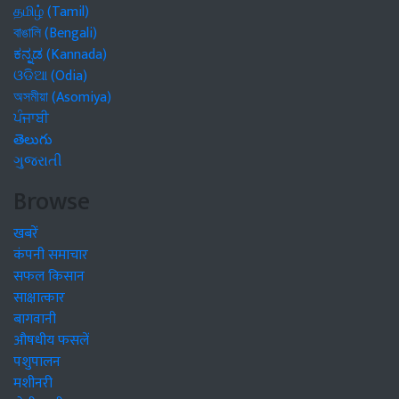
தமிழ் (Tamil)
বাঙালি (Bengali)
ಕನ್ನಡ (Kannada)
ଓଡିଆ (Odia)
অসমীয়া (Asomiya)
ਪੰਜਾਬੀ
తెలుగు
ગુજરાતી
Browse
खबरें
कंपनी समाचार
सफल किसान
साक्षात्कार
बागवानी
औषधीय फसलें
पशुपालन
मशीनरी