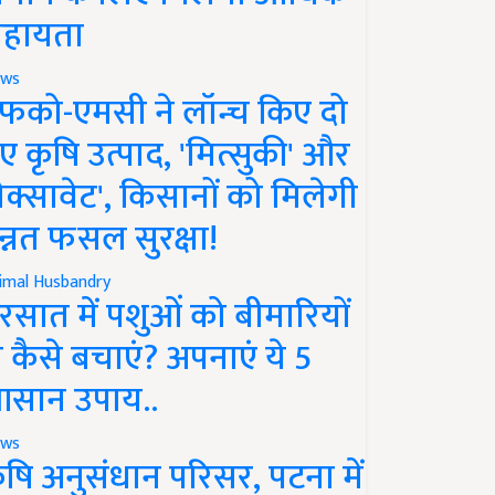
हायता
ws
फको-एमसी ने लॉन्च किए दो
ए कृषि उत्पाद, 'मित्सुकी' और
नेक्सावेट', किसानों को मिलेगी
न्नत फसल सुरक्षा!
imal Husbandry
रसात में पशुओं को बीमारियों
े कैसे बचाएं? अपनाएं ये 5
सान उपाय..
ws
ृषि अनुसंधान परिसर, पटना में