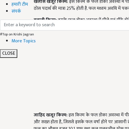
खलास खजूर किस्म
:
इस किस्म के फल डोका अवस्था में पी
हमारी टीम
ठोस पदार्थ की मात्रा 25% होती है. फल मध्यम अवधि में पककर
संपर्क
हलावी किस्म
:
इसके फल डोका अवस्था में पीले एवं मीठे ह
ग्राम, कुल घुलनशील ठोस ग्राम पदार्थ (टीएसएस) 31% होता 
#Top on Krishi Jagran
More Topics
CLOSE
जाहिद खजूर किस्म
:
इस किस्म के फल डोका अवस्था में प
और सख्त होता है, जिससे इसके फल वर्षा होने पर आसानी से खर
फल का औसत वजन 10.1 ग्राम तथा कुल घुलनशील ठोस पदार्थ की