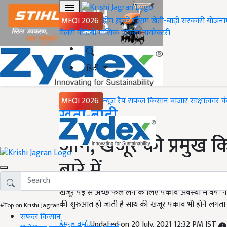
MFOI 2026
होम
ख़बरें
मौसम
खेती-बाड़ी
सरकारी योजना
गैलरी
वीडियो
मासिक पत्रिका
डायरेक्टरी
हिंदी
MFOI 2026
न्यूज़ रैप
सफल किसान
बाजार
साक्षात्कार
क
Home
खेती-बाड़ी
जानें, खजूर की प्रमुख 
बारे में
खजूर पेड़ से अच्छे फल लेने के लिए पकाव अवस्था में वर्षा नह
की शुरुआत हो जाती है साथ की खजूर पकाव भी होने लगता 
#Top on Krishi Jagran
सफल किसान
हेमन्त वर्मा
Updated on 20 July, 2021 12:32 PM IST