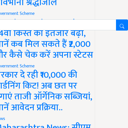
ावभीनी श्रद्धांजलि
vernment Scheme
M Kisan Yojana Update:
4वीं किस्त का इंतजार बढ़ा,
ानें कब मिल सकते हैं ₹2,000
र कैसे चेक करें अपना स्टेटस
vernment Scheme
रकार दे रही ₹10,000 की
ार्डनिंग किट! अब छत पर
गाएं ताजी ऑर्गेनिक सब्जियां,
ानें आवेदन प्रक्रिया..
ws
aharashtra News: सीएम