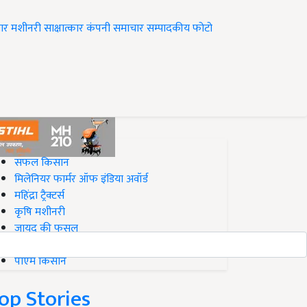
ार
मशीनरी
साक्षात्कार
कंपनी समाचार
सम्पादकीय
फोटो
op on Krishi Jagran
सफल किसान
मिलेनियर फार्मर ऑफ इंडिया अवॉर्ड
महिंद्रा ट्रैक्टर्स
कृषि मशीनरी
जायद की फसल
बिज़नेस आइडियाज
पीएम किसान
op Stories