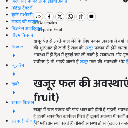
मिलेनियर फार्मर ऑफ इंडिया अवॉर्ड
महिंद्रा ट्रैक्टर्स
कृषि मशीनरी
जायद की फसल
बिज़नेस आइडियाज
Datepalm Fruit
पीएम किसान
खजूर पेड़ से अच्छे फल लेने के लिए पकाव अवस्था में वर्षा नह
Home
की शुरुआत हो जाती है साथ की
खजूर
पकाव भी होने लगता 
अवस्था में ही देश में तुड़ाई कर ली जाती है. राजस्थान और
सर्वोतम है. तो आइये जानते हैं
खजूर
फल की अवस्थाएँ और
क़
न्यूज़ रैप
खजूर
फल की अवस्थाए
खबरें
fruit)
सफल किसान
खजूर में फल पकाव की पाँच अवस्थाएं होती हैं. पहली अवस्
है. इसमें अपरागित कार्पल्स गिरते हैं. दूसरी अवस्था में फलो
सरकारी योजनाएं
(कीमरी) अवस्था कहते हैं. तीसरी अवस्था डोका (खलल) कहला