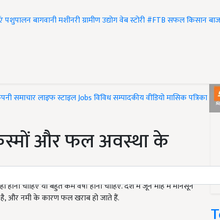
एं
पशुपालन
बागवानी
मशीनरी
ग्रामीण उद्योग
वेब स्टोरी
#FTB
सफल किसान
बाज
ंपनी समाचार
लाइफ स्टाइल
Jobs
विविध
सम्पादकीय
वीडियो
मासिक पत्रिका
#T
किस्मों और फल अवस्था के
ीं होनी चाहिए या बहुत कम वर्षा होनी चाहिए. देश में जून माह में मानसून
है, और नमी के कारण फल खराब हो जाते हैं.
T