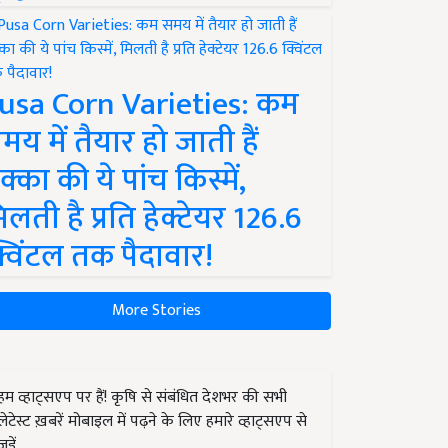
usa Corn Varieties: कम
मय में तैयार हो जाती हैं
क्का की ये पांच किस्में,
िलती है प्रति हेक्टेयर 126.6
्विंटल तक पैदावार!
More Stories
हम व्हाट्सएप पर हैं! कृषि से संबंधित देशभर की सभी
लेटेस्ट ख़बरें मोबाइल में पढ़ने के लिए हमारे व्हाट्सएप से
जुड़ें.