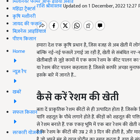
मिलेनियर फार्मर ऑफ इंडिया अवॉर्ड
राशि श्रीवास्तव
Updated on 1 December, 2022 12:27
महिंद्रा ट्रैक्टर्स
कृषि मशीनरी
जायद की फसल
बिज़नेस आइडियाज
पीएम किसान
हमारा देश एक कृषि प्रधान है, जिस वजह से अब खेती में लोगो
Home
बल्कि नई-नई फसलें उगाई जा रही हैं, खेती से संबंधित नए
खेतीबाड़ी से जुड़े कामों में एक काम रेशम के कीट पालन का भ
या रेशम कीट पालन कहलाता है. जिससे काफी अच्छा मुनाफा
न्यूज़ रैप
इसके बारे में जानते हैं...
खबरें
कैसे करें रेशम की खेती
बता दें प्राकृतिक रेशम कीटों से ही उत्पादित होता है. जिसक
सफल किसान
यानि शहतूत के पौधे लगाने होते हैं. कीड़ों को शहतूत की पत्
से रेशम बनाते हैं. एक एकड़ भूमि में एक बार रेशम की खेती
है कि रेशम के कीटों की उम्र
2
से
3
दिन की होती है
,
और मा
सरकारी योजनाएं
है जो अपने मुंह से तरल प्रोटीन का स्त्राव करता है. वायु से 