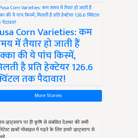
usa Corn Varieties: कम
मय में तैयार हो जाती हैं
क्का की ये पांच किस्में,
िलती है प्रति हेक्टेयर 126.6
्विंटल तक पैदावार!
More Stories
हम व्हाट्सएप पर हैं! कृषि से संबंधित देशभर की सभी
लेटेस्ट ख़बरें मोबाइल में पढ़ने के लिए हमारे व्हाट्सएप से
जुड़ें.