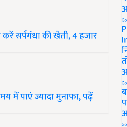
अ
Go
P
करें सर्पगंधा की खेती, 4 हजार
I
न
त
अ
Go
ब
 में पाएं ज्यादा मुनाफा, पढ़ें
प
अ
Go