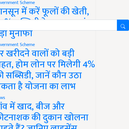
vernment Scheme
ानसून में करें फूलों की खेती,
0% सब्सिडी के साथ कमाएं
ड़ा मुनाफा
vernment Scheme
र खरीदने वालों को बड़ी
ाहत, होम लोन पर मिलेगी 4%
ी सब्सिडी, जानें कौन उठा
कता है योजना का लाभ
ws
ांव में खाद, बीज और
ीटनाशक की दुकान खोलना
ाहते हैं? जानिए लाइसेंस,