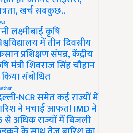
ात्रता, खर्च सबकुछ..
ws
ानी लक्ष्मीबाई कृषि
िश्वविद्यालय में तीन दिवसीय
िसान प्रशिक्षण संपन्न, केंद्रीय
ृषि मंत्री शिवराज सिंह चौहान
े किया संबोधित
ather
िल्ली-NCR समेत कई राज्यों में
ारिश ने मचाई आफत! IMD ने
5 से अधिक राज्यों में बिजली
ड़कने के साथ तेज बारिश का