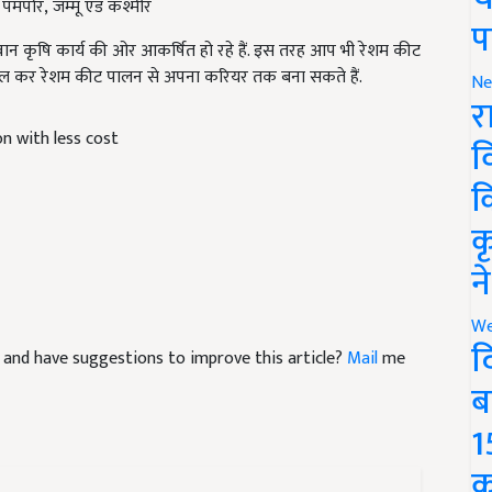
,
पमपोर
,
जम्मू एंड कश्मीर
प
वान कृषि कार्य की ओर आकर्षित हो रहे हैं. इस तरह आप भी रेशम कीट
 हासिल कर रेशम कीट पालन से अपना करियर तक बना सकते हैं.
Ne
र
on with less cost
व
क
क
न
We
द
cle and have suggestions to improve this article?
Mail
me
ब
1
क