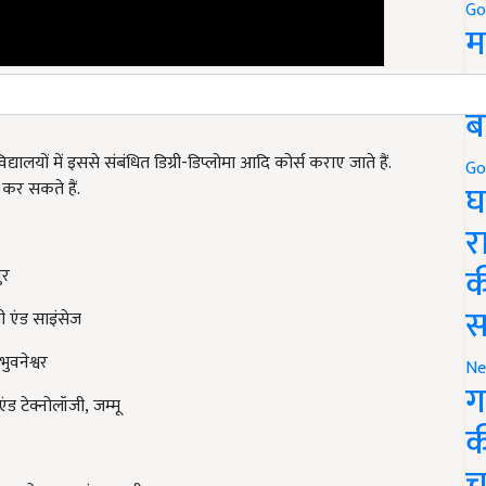
Go
म
5
ब
ालयों में इससे संबंधित डिग्री-डिप्लोमा आदि कोर्स कराए जाते हैं.
Go
घ
 कर सकते हैं.
र
क
ुर
स
ी एंड साइंसेज
भुवनेश्वर
Ne
ग
ंड टेक्नोलॉजी
,
जम्मू
क
च