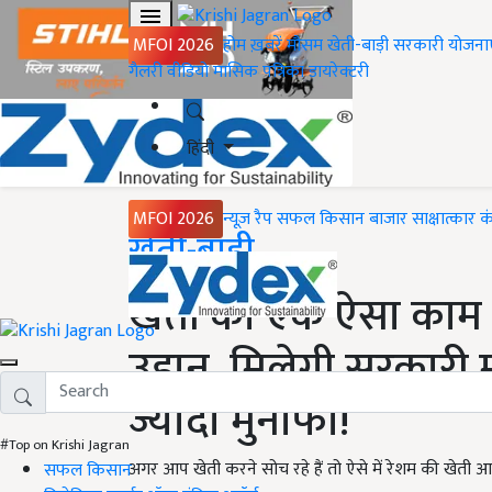
MFOI 2026
होम
ख़बरें
मौसम
खेती-बाड़ी
सरकारी योजना
गैलरी
वीडियो
मासिक पत्रिका
डायरेक्टरी
हिंदी
MFOI 2026
न्यूज़ रैप
सफल किसान
बाजार
साक्षात्कार
क
Home
खेती-बाड़ी
खेती का एक ऐसा काम 
उड़ान, मिलेगी सरकारी 
ज्यादा मुनाफा!
#Top on Krishi Jagran
अगर आप खेती करने सोच रहे हैं तो ऐसे में रेशम की खेती
सफल किसान