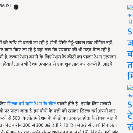
 PM IST
S
ज
ं की रुचि भी बढ़ती जा रही है. खेती सिर्फ गेहूं-चावल तक सीमित नहीं,
-नए काम किए जा रहे हैं यहां तक कि सरकार की भी मदद मिल रही है.
ब
ी है.
कच्चा रेशम बनाने के लिए रेशम के कीटों का पालन रेशम उत्पादन
त
 होता है
,
आप भी रेशम उत्पादन से एक शुरूआत कर सकते हैं
,
आइये
म
S
े लिए
सिल्क वर्म यानि रेशम के कीट
पालने होते हैं.
इसके लिए मल्बरी
तियों पर पाला जाता है. इन पौधों के पत्तों को खाकर सिल्क वर्म अपनी लार
ट
 करने से
500
किलोग्राम रेशम के कीड़ों का उत्पादन होता है. रोचक बात ये
र
दा कीट करीब
200
से
300
अंडे देती है.
10
दिन में अंडे से लार्वा निकलता
संपर्क में आने पर यह कठोर होकर धागे का रूप ले लेते हैं. कीड़े के चारों ओर