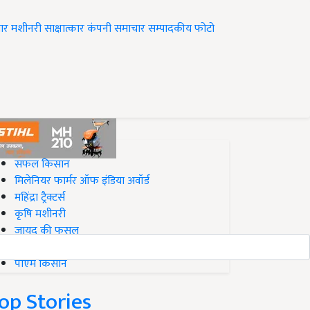
ार
मशीनरी
साक्षात्कार
कंपनी समाचार
सम्पादकीय
फोटो
op on Krishi Jagran
सफल किसान
मिलेनियर फार्मर ऑफ इंडिया अवॉर्ड
महिंद्रा ट्रैक्टर्स
कृषि मशीनरी
जायद की फसल
बिज़नेस आइडियाज
पीएम किसान
op Stories