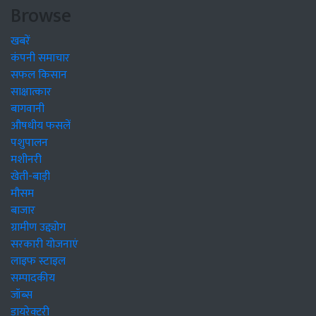
Browse
खबरें
कंपनी समाचार
सफल किसान
साक्षात्कार
बागवानी
औषधीय फसलें
पशुपालन
मशीनरी
खेती-बाड़ी
मौसम
बाजार
ग्रामीण उद्द्योग
सरकारी योजनाएं
लाइफ स्टाइल
सम्पादकीय
जॉब्स
डायरेक्टरी