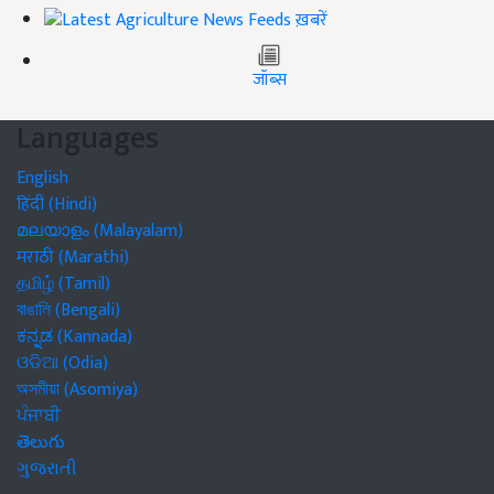
ख़बरें
जॉब्स
Languages
English
हिंदी (Hindi)
മലയാളം (Malayalam)
मराठी (Marathi)
தமிழ் (Tamil)
বাঙালি (Bengali)
ಕನ್ನಡ (Kannada)
ଓଡିଆ (Odia)
অসমীয়া (Asomiya)
ਪੰਜਾਬੀ
తెలుగు
ગુજરાતી