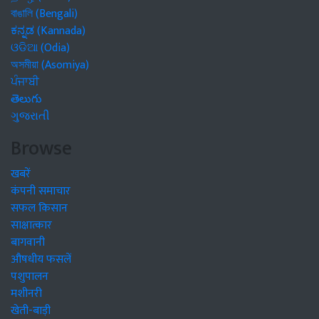
বাঙালি (Bengali)
ಕನ್ನಡ (Kannada)
ଓଡିଆ (Odia)
অসমীয়া (Asomiya)
ਪੰਜਾਬੀ
తెలుగు
ગુજરાતી
Browse
खबरें
कंपनी समाचार
सफल किसान
साक्षात्कार
बागवानी
औषधीय फसलें
पशुपालन
मशीनरी
खेती-बाड़ी