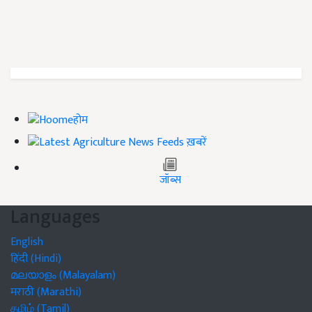
होम
ख़बरें
जॉब्स
Languages
English
हिंदी (Hindi)
മലയാളം (Malayalam)
मराठी (Marathi)
தமிழ் (Tamil)