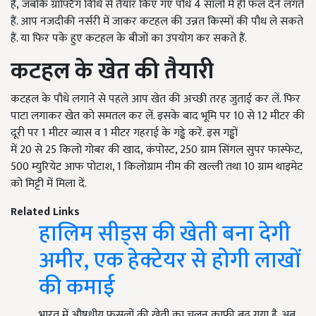
है, जबकि ग्राफ्टिंग विधि से तैयार किए गए पौधे 4 सालों में ही फल देने लगते
हैं. आप नजदीकी नर्सरी में जाकर कटहल की उन्नत किस्मों की पौध ले सकते
हैं. या फिर पके हुए कटहल के बीजों का उपयोग कर सकते हैं.
कटहल
के खेत की तैयारी
कटहल के पौधे लगाने से पहले आप खेत की अच्छी तरह जुताई कर लें. फिर
पाटा लगाकर खेत को समतल कर लें. इसके बाद भूमि पर 10 से 12 मीटर की
दूरी पर 1 मीटर व्यास व 1 मीटर गहराई के गड्ढे करें. इस गड्ढों
में 20 से 25 किलो गोबर की खाद, कंपोस्ट, 250 ग्राम सिंगल सुपर फास्फेट,
500 म्युरियेट आफ पोटाश, 1 किलोग्राम नीम की खल्ली तथा 10 ग्राम थाइमेट
को मिट्टी में मिला दें.
Related Links
हालिम सीड्स की खेती बना देगी
अमीर, एक हेक्टेयर से होगी लाखों
की कमाई
भारत में औषधीय फसलों की खेती का चलन काफी बढ़ गया है. अब