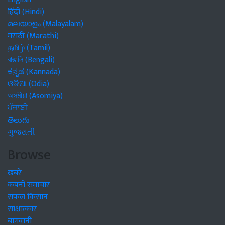
हिंदी (Hindi)
മലയാളം (Malayalam)
मराठी (Marathi)
தமிழ் (Tamil)
বাঙালি (Bengali)
ಕನ್ನಡ (Kannada)
ଓଡିଆ (Odia)
অসমীয়া (Asomiya)
ਪੰਜਾਬੀ
తెలుగు
ગુજરાતી
Browse
खबरें
कंपनी समाचार
सफल किसान
साक्षात्कार
बागवानी