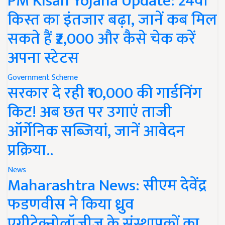
PM Kisan Yojana Update: 24वीं
किस्त का इंतजार बढ़ा, जानें कब मिल
सकते हैं ₹2,000 और कैसे चेक करें
अपना स्टेटस
Government Scheme
सरकार दे रही ₹10,000 की गार्डनिंग
किट! अब छत पर उगाएं ताजी
ऑर्गेनिक सब्जियां, जानें आवेदन
प्रक्रिया..
News
Maharashtra News: सीएम देवेंद्र
फडणवीस ने किया ध्रुव
एग्रीटेक्नोलॉजीज के संस्थापकों का