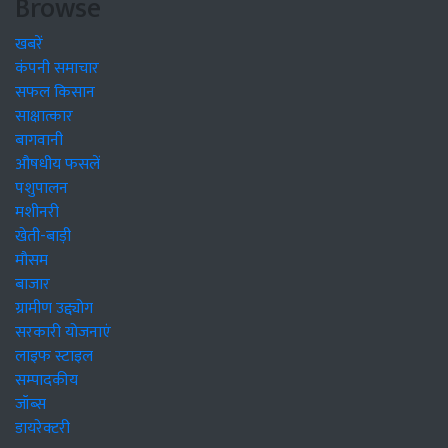
Browse
खबरें
कंपनी समाचार
सफल किसान
साक्षात्कार
बागवानी
औषधीय फसलें
पशुपालन
मशीनरी
खेती-बाड़ी
मौसम
बाजार
ग्रामीण उद्द्योग
सरकारी योजनाएं
लाइफ स्टाइल
सम्पादकीय
जॉब्स
डायरेक्टरी