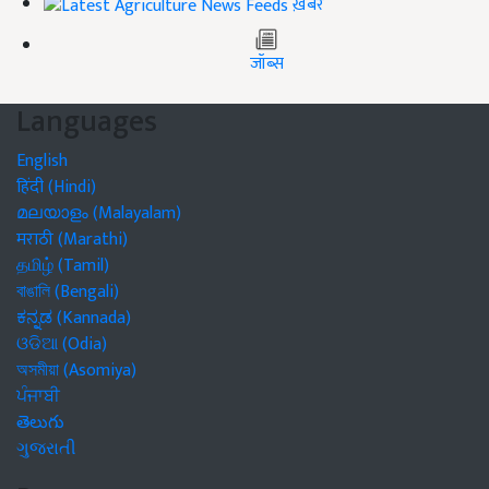
ख़बरें
जॉब्स
Languages
English
हिंदी (Hindi)
മലയാളം (Malayalam)
मराठी (Marathi)
தமிழ் (Tamil)
বাঙালি (Bengali)
ಕನ್ನಡ (Kannada)
ଓଡିଆ (Odia)
অসমীয়া (Asomiya)
ਪੰਜਾਬੀ
తెలుగు
ગુજરાતી