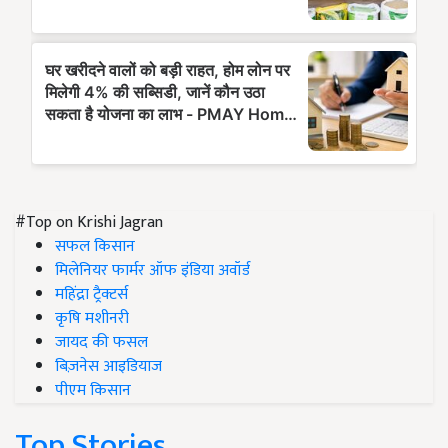
#Top on Krishi Jagran
सफल किसान
मिलेनियर फार्मर ऑफ इंडिया अवॉर्ड
महिंद्रा ट्रैक्टर्स
कृषि मशीनरी
जायद की फसल
बिज़नेस आइडियाज
पीएम किसान
Top Stories