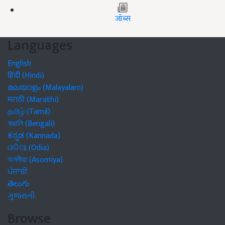
जॉब्स
Languages
English
हिंदी (Hindi)
മലയാളം (Malayalam)
मराठी (Marathi)
தமிழ் (Tamil)
বাঙালি (Bengali)
ಕನ್ನಡ (Kannada)
ଓଡିଆ (Odia)
অসমীয়া (Asomiya)
ਪੰਜਾਬੀ
తెలుగు
ગુજરાતી
Browse