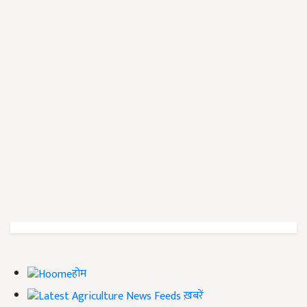
होम
ख़बरें