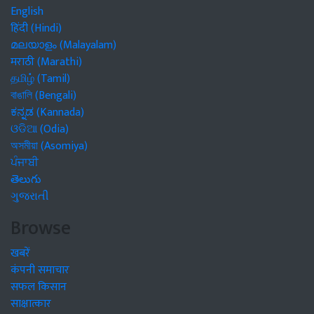
English
हिंदी (Hindi)
മലയാളം (Malayalam)
मराठी (Marathi)
தமிழ் (Tamil)
বাঙালি (Bengali)
ಕನ್ನಡ (Kannada)
ଓଡିଆ (Odia)
অসমীয়া (Asomiya)
ਪੰਜਾਬੀ
తెలుగు
ગુજરાતી
Browse
खबरें
कंपनी समाचार
सफल किसान
साक्षात्कार