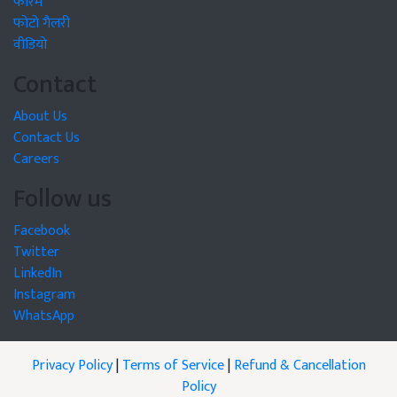
फोरम
फोटो गैलरी
वीडियो
Contact
About Us
Contact Us
Careers
Follow us
Facebook
Twitter
LinkedIn
Instagram
WhatsApp
Privacy Policy
|
Terms of Service
|
Refund & Cancellation
Policy