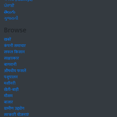
ਪੰਜਾਬੀ
తెలుగు
ગુજરાતી
Browse
खबरें
कंपनी समाचार
सफल किसान
साक्षात्कार
बागवानी
औषधीय फसलें
पशुपालन
मशीनरी
खेती-बाड़ी
मौसम
बाजार
ग्रामीण उद्द्योग
सरकारी योजनाएं