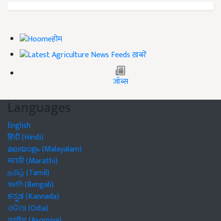
होम
ख़बरें
जॉब्स
Languages
English
हिंदी (Hindi)
മലയാളം (Malayalam)
मराठी (Marathi)
தமிழ் (Tamil)
বাঙালি (Bengali)
ಕನ್ನಡ (Kannada)
ଓଡିଆ (Odia)
অসমীয়া (Asomiya)