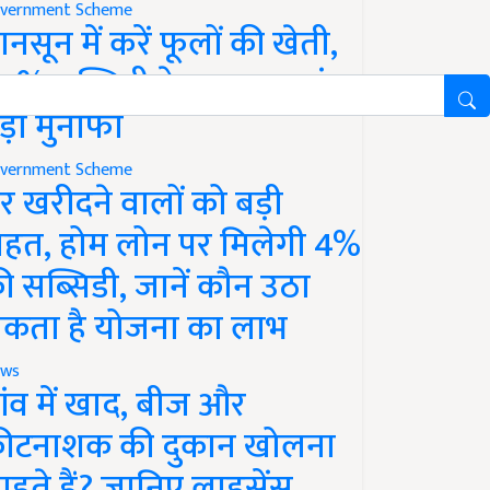
vernment Scheme
ानसून में करें फूलों की खेती,
0% सब्सिडी के साथ कमाएं
ड़ा मुनाफा
vernment Scheme
र खरीदने वालों को बड़ी
ाहत, होम लोन पर मिलेगी 4%
ी सब्सिडी, जानें कौन उठा
कता है योजना का लाभ
ws
ांव में खाद, बीज और
ीटनाशक की दुकान खोलना
ाहते हैं? जानिए लाइसेंस,