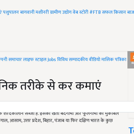
एं
पशुपालन
बागवानी
मशीनरी
ग्रामीण उद्योग
वेब स्टोरी
#FTB
सफल किसान
बाज
ंपनी समाचार
लाइफ स्टाइल
Jobs
विविध
सम्पादकीय
वीडियो
मासिक पत्रिका
#T
निक तरीके से कर कमाएं
यह एक शरदकालीन सब्जी है. इसकी खेती बंदगोभी और फूलगोभी की मुकाबले
 बंगाल, आसाम, उत्तर प्रदेश, बिहार, पंजाब या फिर दक्षिण भारत के कुछ
T