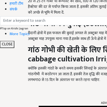
20
से
25
टन गोबर या कम्पोस्ट की खाद
, 100
से
120
किलोग
हमारी टीम
हैक्टेयर की दर से पर्याप्त किया जाता है. इसकी अंतिम जुत
संपर्क
को अच्छे से भूमि में मिला दें.
गांठ गोभी की
बुवाई (Sowi
#Top on Krishi Jagran
मैदानी क्षेत्रों में इस फसल की बुवाई अगस्त से अक्टूबर माह म
More Topics
अक्टूबर माह उपयुक्त माना गया है.इसके साथ ही ऊँचे क्षेत्रों मे
CLOSE
गांठ गोभी की खेती के लिए
स
cabbage cultivation Irr
क्योंकि इसकी गांठों के बनते समय इसकी सिंचाई के अंतर
गांठगोभी में कठोरपन आ जाता है. इसकी तेज वृद्धि की वजह
लगभग
10
से
15
दिन के अंतराल पर करते रहना चाहिए
.
ADV