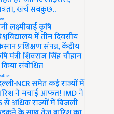
ात्रता, खर्च सबकुछ..
ws
ानी लक्ष्मीबाई कृषि
िश्वविद्यालय में तीन दिवसीय
िसान प्रशिक्षण संपन्न, केंद्रीय
ृषि मंत्री शिवराज सिंह चौहान
े किया संबोधित
ather
िल्ली-NCR समेत कई राज्यों में
ारिश ने मचाई आफत! IMD ने
5 से अधिक राज्यों में बिजली
ड़कने के साथ तेज बारिश का