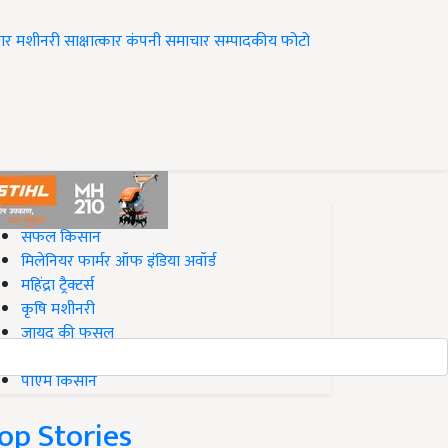
ार
मशीनरी
साक्षात्कार
कंपनी समाचार
सम्पादकीय
फोटो
op on Krishi Jagran
सफल किसान
मिलेनियर फार्मर ऑफ इंडिया अवॉर्ड
महिंद्रा ट्रैक्टर्स
कृषि मशीनरी
जायद की फसल
बिज़नेस आइडियाज
पीएम किसान
op Stories