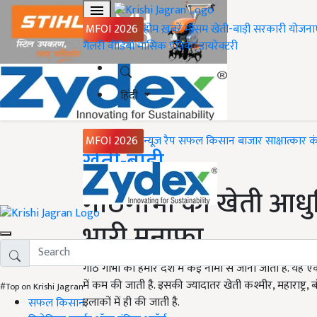
MFOI 2026
होम
ख़बरें
मौसम
खेती-बाड़ी
सरकारी योजना
गैलरी
वीडियो
मासिक पत्रिका
डायरेक्टरी
हिंदी
MFOI 2026
न्यूज़ रैप
सफल किसान
बाजार
साक्षात्कार
क
Home
खेती-बाड़ी
गांठगोभी की खेती आधु
भारी मुनाफा
गांठ गोभी को हमारे देश में कई नामों से जाना जाता है. 
में कम की जाती है. इसकी ज्यादातर खेती कश्मीर, महाराष्ट्र,
#Top on Krishi Jagran
इलाकों में ही की जाती है.
सफल किसान