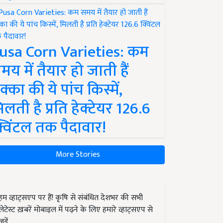
usa Corn Varieties: कम
मय में तैयार हो जाती हैं
क्का की ये पांच किस्में,
िलती है प्रति हेक्टेयर 126.6
्विंटल तक पैदावार!
More Stories
हम व्हाट्सएप पर हैं! कृषि से संबंधित देशभर की सभी
लेटेस्ट ख़बरें मोबाइल में पढ़ने के लिए हमारे व्हाट्सएप से
जुड़ें.