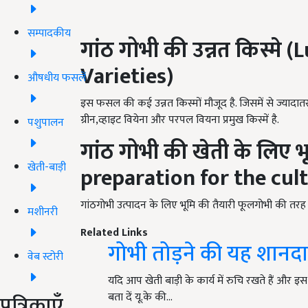
सम्पादकीय
गांठ गोभी की
उन्नत
किस्मे 
Varieties)
औषधीय फसलें
इस फसल की कई उन्नत किस्मों मौजूद है. जिसमें से ज्यादात
ग्रीन
,
व्हाइट वियेना और परपल वियना प्रमुख किस्में है.
पशुपालन
गांठ गोभी की खेती के लिए
भ
खेती-बाड़ी
preparation for the cul
गांठगोभी उत्पादन के लिए भूमि की तैयारी फूलगोभी की तरह ह
मशीनरी
Related Links
गोभी तोड़ने की यह शानदा
वेब स्टोरी
यदि आप खेती बाड़ी के कार्य में रुचि रखते हैं और इस
पत्रिकाएँ
बता दें यू.के की…