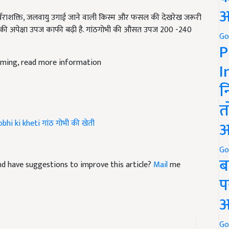
वराशक्ति
,
जलवायु उगाई जाने वाली किस्म और फसल की देखरेख जरूरी
अ
ो इसकी अपेक्षा उपज काफी बढ़ी है. गांठगोभी की औसत उपज
200 -240
Go
P
rming, read more information
I
न
त
bhi ki kheti
गांठ गोभी की खेती
अ
Go
 and have suggestions to improve this article?
Mail
me
ब
प
अ
Go