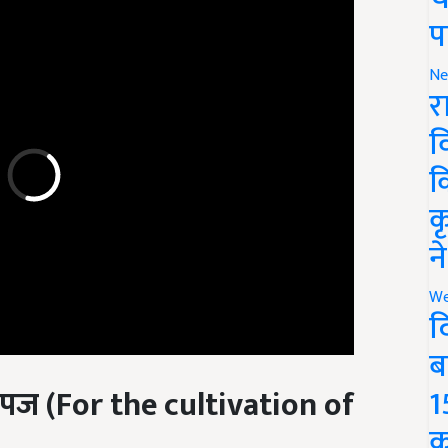
प
Ne
र
व
क
क
न
We
द
ब
पज (For the cultivation of
1
क