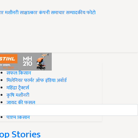
ार
मशीनरी
साक्षात्कार
कंपनी समाचार
सम्पादकीय
फोटो
op on Krishi Jagran
सफल किसान
मिलेनियर फार्मर ऑफ इंडिया अवॉर्ड
महिंद्रा ट्रैक्टर्स
कृषि मशीनरी
जायद की फसल
बिज़नेस आइडियाज
पीएम किसान
op Stories