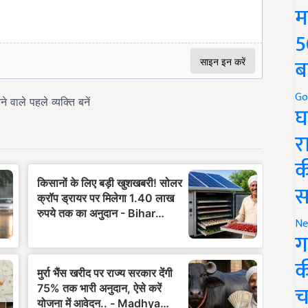
म
5
ब
Go
घ
र
क
स
Ne
ग
क
च