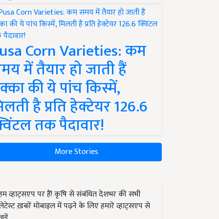
usa Corn Varieties: कम
मय में तैयार हो जाती हैं
क्का की ये पांच किस्में,
िलती है प्रति हेक्टेयर 126.6
्विंटल तक पैदावार!
More Stories
हम व्हाट्सएप पर हैं! कृषि से संबंधित देशभर की सभी
लेटेस्ट ख़बरें मोबाइल में पढ़ने के लिए हमारे व्हाट्सएप से
जुड़ें.