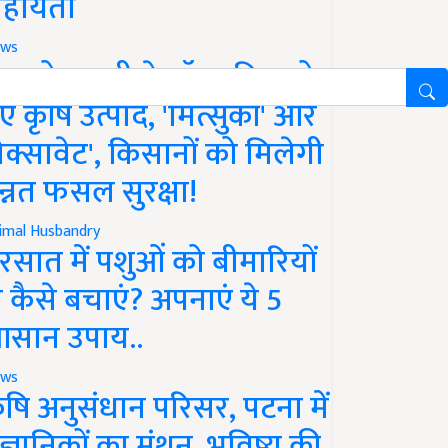
हायता
ws
फको-एमसी ने लॉन्च किए दो
ए कृषि उत्पाद, 'मित्सुकी' और
नेक्सावेट', किसानों को मिलेगी
न्नत फसल सुरक्षा!
imal Husbandry
रसात में पशुओं को बीमारियों
े कैसे बचाएं? अपनाएं ये 5
सान उपाय..
ws
ृषि अनुसंधान परिसर, पटना में
ैज्ञानिकों का मंथन, भविष्य की