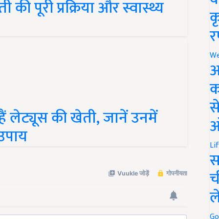
ी पूरी प्रक्रिया और स्वास्थ्य
क
र
We
अ
क
स
 लेट्यूस की खेती, जानें उनमें
ऑ
 उपाय
Li
स
च
ल
Go