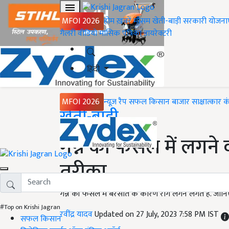
MFOI 2026
होम
ख़बरें
मौसम
खेती-बाड़ी
सरकारी योजना
गैलरी
वीडियो
मासिक पत्रिका
डायरेक्टरी
हिंदी
MFOI 2026
न्यूज़ रैप
सफल किसान
बाजार
साक्षात्कार
क
Home
खेती-बाड़ी
गन्ने की फसल में लगने व
तरीका
गन्ने की फसल में बरसात के कारण रोग लगने लगते हैं. जानिए
#Top on Krishi Jagran
रवींद्र यादव
Updated on 27 July, 2023 7:58 PM IST
सफल किसान