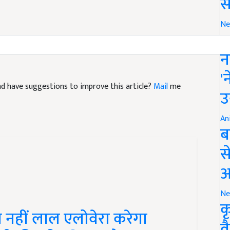
स
Ne
इ
न
'
 and have suggestions to improve this article?
Mail
me
उ
An
ब
स
आ
Ne
क
 नहीं लाल एलोवेरा करेगा
व