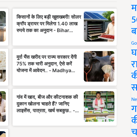
म
5
ब
Go
घ
र
क
स
Ne
ग
क
च