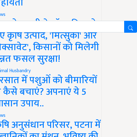
हायता
ws
फको-एमसी ने लॉन्च किए दो
ए कृषि उत्पाद, 'मित्सुकी' और
नेक्सावेट', किसानों को मिलेगी
न्नत फसल सुरक्षा!
imal Husbandry
रसात में पशुओं को बीमारियों
े कैसे बचाएं? अपनाएं ये 5
सान उपाय..
ws
ृषि अनुसंधान परिसर, पटना में
ैज्ञानिकों का मंथन, भविष्य की