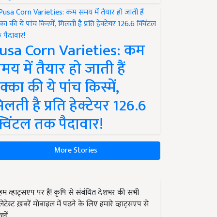
usa Corn Varieties: कम
मय में तैयार हो जाती हैं
क्का की ये पांच किस्में,
िलती है प्रति हेक्टेयर 126.6
्विंटल तक पैदावार!
More Stories
हम व्हाट्सएप पर हैं! कृषि से संबंधित देशभर की सभी
लेटेस्ट ख़बरें मोबाइल में पढ़ने के लिए हमारे व्हाट्सएप से
जुड़ें.