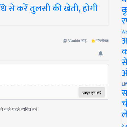
ि से करें तुलसी की खेती, होगी
क
र
We
अ
क
स
ऑ
Li
स
च
ल
Go