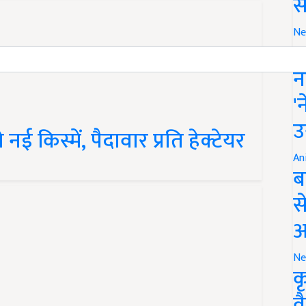
स
Ne
इ
न
'
 किस्में, पैदावार प्रति हेक्टेयर
उ
An
ब
स
आ
Ne
क
व