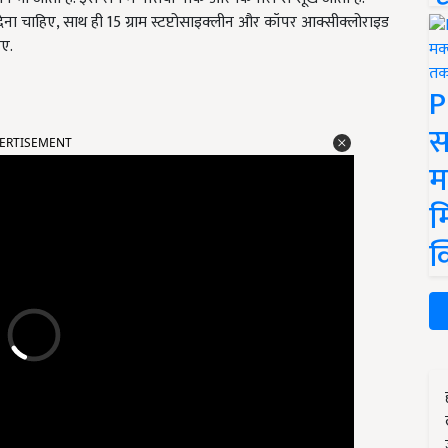
ा चाहिए, साथ ही 15 ग्राम स्टप्टोसाइक्लीन और कॉपर आक्सीक्लोराइड
िए.
P
ERTISEMENT
स
म
म
क