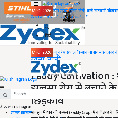
MFOI 2026
होम
ख़बरें
मौसम
खेती-बाड़ी
सरकारी योजना
गैलरी
वीडियो
मासिक पत्रिका
डायरेक्टरी
हिंदी
MFOI 2026
न्यूज़ रैप
सफल किसान
बाजार
साक्षात्कार
क
Home
खेती-बाड़ी
Paddy Cultivation :
झुलसा रोग से बचाने क
छिड़काव
#Top on Krishi Jagran
मानसून में धान की फसल (Paddy Crop) में कई तरह के क
सफल किसान