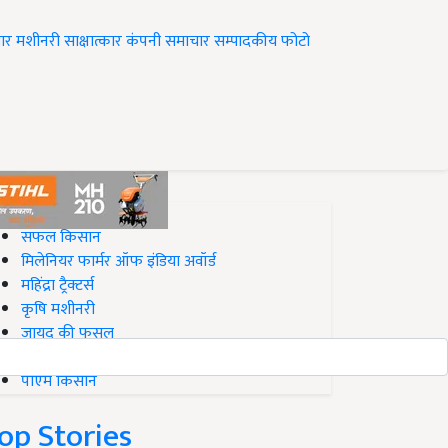
ार
मशीनरी
साक्षात्कार
कंपनी समाचार
सम्पादकीय
फोटो
op on Krishi Jagran
सफल किसान
मिलेनियर फार्मर ऑफ इंडिया अवॉर्ड
महिंद्रा ट्रैक्टर्स
कृषि मशीनरी
जायद की फसल
बिज़नेस आइडियाज
पीएम किसान
op Stories