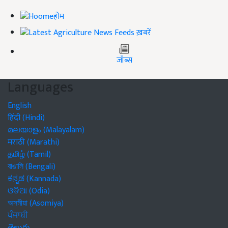
होम
ख़बरें
जॉब्स
Languages
English
हिंदी (Hindi)
മലയാളം (Malayalam)
मराठी (Marathi)
தமிழ் (Tamil)
বাঙালি (Bengali)
ಕನ್ನಡ (Kannada)
ଓଡିଆ (Odia)
অসমীয়া (Asomiya)
ਪੰਜਾਬੀ
తెలుగు