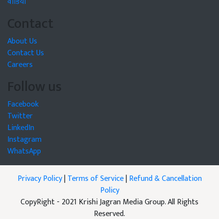
वीडियो
Contact
About Us
Contact Us
Careers
Follow us
Facebook
Twitter
LinkedIn
Instagram
WhatsApp
Privacy Policy
|
Terms of Service
|
Refund & Cancellation
Policy
CopyRight - 2021 Krishi Jagran Media Group. All Rights
Reserved.