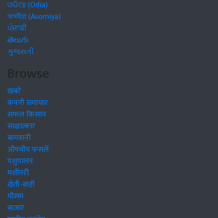
ଓଡିଆ (Odia)
অসমীয়া (Asomiya)
ਪੰਜਾਬੀ
తెలుగు
ગુજરાતી
Browse
खबरें
कंपनी समाचार
सफल किसान
साक्षात्कार
बागवानी
औषधीय फसलें
पशुपालन
मशीनरी
खेती-बाड़ी
मौसम
बाजार