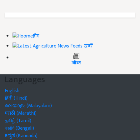
होम
ख़बरें
जॉब्स
Languages
English
हिंदी (Hindi)
മലയാളം (Malayalam)
मराठी (Marathi)
தமிழ் (Tamil)
বাঙালি (Bengali)
ಕನ್ನಡ (Kannada)