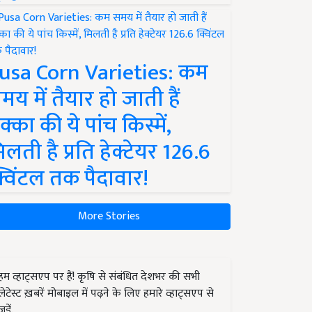
usa Corn Varieties: कम
मय में तैयार हो जाती हैं
क्का की ये पांच किस्में,
िलती है प्रति हेक्टेयर 126.6
्विंटल तक पैदावार!
More Stories
हम व्हाट्सएप पर हैं! कृषि से संबंधित देशभर की सभी
लेटेस्ट ख़बरें मोबाइल में पढ़ने के लिए हमारे व्हाट्सएप से
जुड़ें.