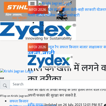
MFOI 2026
होम
ख़बरें
मौसम
खेती-बाड़ी
सरकारी योजना
गैलरी
वीडियो
मासिक पत्रिका
डायरेक्टरी
हिंदी
MFOI 2026
न्यूज़ रैप
सफल किसान
बाजार
साक्षात्कार
क
Home
खेती-बाड़ी
तिल की खेती में लगने वा
का तरीका
तिल की खेती से अच्छी कमाई के लिए इसमें लगने वाले रोगों
अपनी फसल की सुरक्षा कर सकते हैं.
#Top on Krishi Jagran
सफल किसान
रवींद्र यादव
Updated on 24 July, 2023 12:01 PM IST