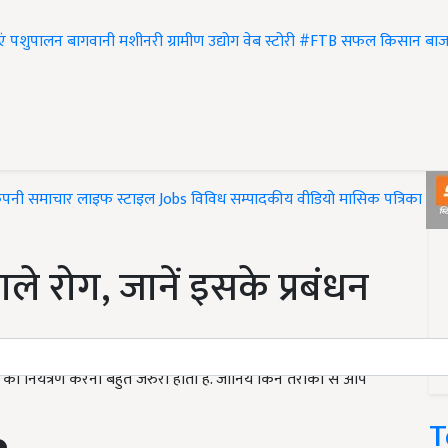
एं
पशुपालन
बागवानी
मशीनरी
ग्रामीण उद्योग
वेब स्टोरी
#FTB
सफल किसान
बाज
ंपनी समाचार
लाइफ स्टाइल
Jobs
विविध
सम्पादकीय
वीडियो
मासिक पत्रिका
#T
ले रोग, जानें इसके प्रबंधन
 को नियंत्रण करना बहुत जरुरी होता है. जानिये किन तरीकों से आप
T