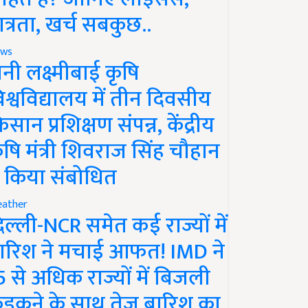
ात्रता, खर्च सबकुछ..
ws
ानी लक्ष्मीबाई कृषि
िश्वविद्यालय में तीन दिवसीय
िसान प्रशिक्षण संपन्न, केंद्रीय
ृषि मंत्री शिवराज सिंह चौहान
े किया संबोधित
ather
िल्ली-NCR समेत कई राज्यों में
ारिश ने मचाई आफत! IMD ने
5 से अधिक राज्यों में बिजली
ड़कने के साथ तेज बारिश का