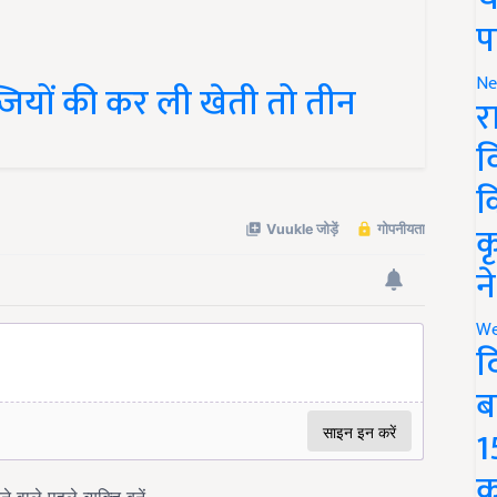
प
जियों की कर ली खेती तो तीन
Ne
र
व
क
क
न
We
द
ब
1
क