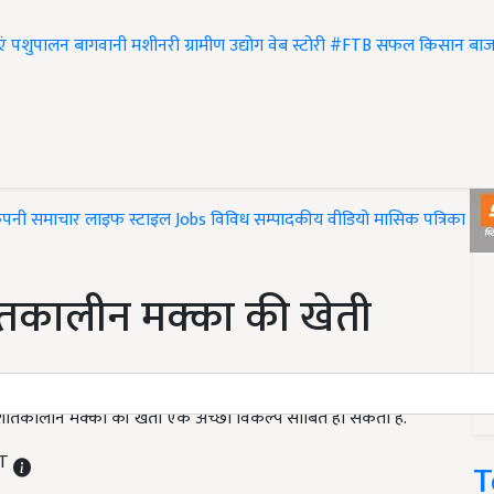
एं
पशुपालन
बागवानी
मशीनरी
ग्रामीण उद्योग
वेब स्टोरी
#FTB
सफल किसान
बाज
ंपनी समाचार
लाइफ स्टाइल
Jobs
विविध
सम्पादकीय
वीडियो
मासिक पत्रिका
#T
तकालीन मक्का की खेती
 शीतकालीन मक्का की खेती एक अच्छा विकल्प साबित हो सकती है.
ST
T