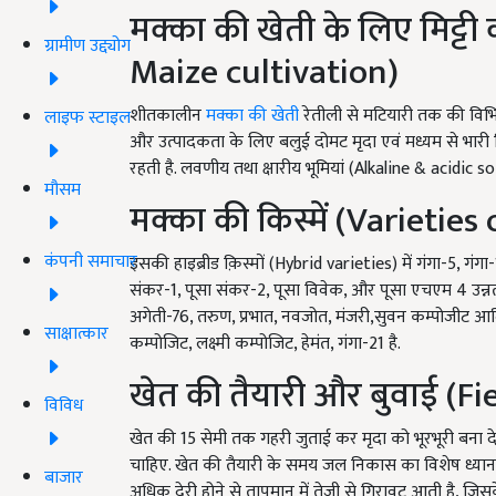
मक्का की खेती के लिए मिट्टी
ग्रामीण उद्द्योग
Maize cultivation)
शीतकालीन
मक्का की खेती
रेतीली से मटियारी तक की विभिन
लाइफ स्टाइल
और उत्पादकता के लिए बलुई दोमट मृदा एवं मध्यम से भारी मिट
रहती है. लवणीय तथा क्षारीय भूमियां (Alkaline & acidic so
मौसम
मक्का की किस्में (Varieties
कंपनी समाचार
इसकी हाइब्रीड क़िस्मों (Hybrid varieties) में गंगा-5, गंगा
संकर-1, पूसा संकर-2, पूसा विवेक, और पूसा एचएम 4 उन्नत 
अगेती-76, तरुण, प्रभात, नवजोत, मंजरी,सुवन कम्पोजीट आदि प
साक्षात्कार
कम्पोजिट, लक्ष्मी कम्पोजिट, हेमंत, गंगा-21 है.
खेत की तैयारी और बुवाई (F
विविध
खेत की 15 सेमी तक गहरी जुताई कर मृदा को भूरभूरी बना द
चाहिए. खेत की तैयारी के समय जल निकास का विशेष ध्यान 
बाजार
अधिक देरी होने से तापमान में तेजी से गिरावट आती है, जि