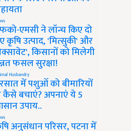
हायता
ws
फको-एमसी ने लॉन्च किए दो
ए कृषि उत्पाद, 'मित्सुकी' और
नेक्सावेट', किसानों को मिलेगी
न्नत फसल सुरक्षा!
imal Husbandry
रसात में पशुओं को बीमारियों
े कैसे बचाएं? अपनाएं ये 5
सान उपाय..
ws
ृषि अनुसंधान परिसर, पटना में