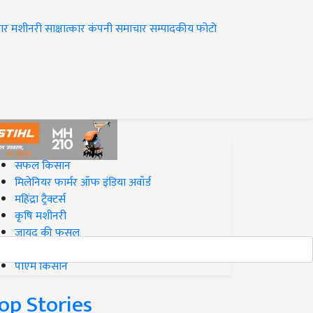
ार
मशीनरी
साक्षात्कार
कंपनी समाचार
सम्पादकीय
फोटो
op on Krishi Jagran
सफल किसान
मिलेनियर फार्मर ऑफ इंडिया अवॉर्ड
महिंद्रा ट्रैक्टर्स
कृषि मशीनरी
जायद की फसल
बिज़नेस आइडियाज
पीएम किसान
op Stories