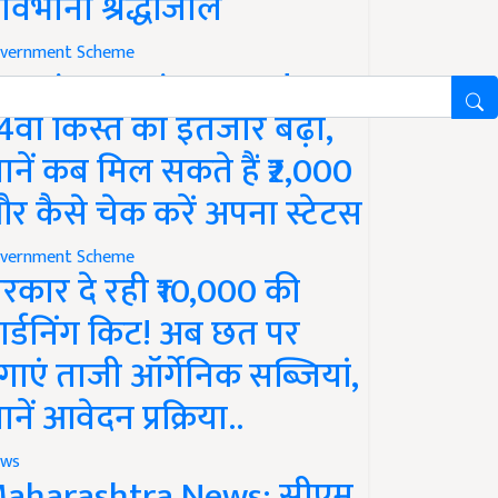
ावभीनी श्रद्धांजलि
vernment Scheme
M Kisan Yojana Update:
4वीं किस्त का इंतजार बढ़ा,
ानें कब मिल सकते हैं ₹2,000
र कैसे चेक करें अपना स्टेटस
vernment Scheme
रकार दे रही ₹10,000 की
ार्डनिंग किट! अब छत पर
गाएं ताजी ऑर्गेनिक सब्जियां,
ानें आवेदन प्रक्रिया..
ws
aharashtra News: सीएम