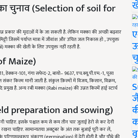
ख
 का चुनाव (Selection of soil for
ए
्न प्रकार की मृदाओं में के जा सकती है. लेकिन मक्का की अच्छी बढ़वार
्टी जिसमें पर्याप्त मात्रा में जीवांश और उचित जल निकास हो , उपयुक्त
ऊ
il) मक्का की खेती के लिए उपयुक्त नहीं रहती है.
च
 of Maize)
-11, डेक्कन-101, गंगा सफेद-2, बायो– 9637, एच.क्यू.पी.एम.-1, पूसा
संकर किस्म मानी जाती है. संकुल क़िस्मों में विजय, किसान, विक्रम,
S
्रमुख है. अन्य रबी मक्का (Rabi maize) की उन्नत किस्में हाई स्टार्च
ज
ield preparation and sowing)
क
क
ेनी चाहिए. इसके पश्चात कम से कम तीन चार जुताई हेरो से कर देनी
रखना चाहिए. सामान्यतया अक्टूबर के अंत तक बुआई पूरी कर लें,
वृ
सके परिणामस्वरूप अंकुरण (germination) में देरी होती है और पौधे की