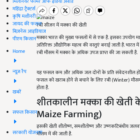
मिलेनियर फार्मर ऑफ इंडिया अवॉर्ड
महिंद्रा ट्रैक्टर्स
कृषि मशीनरी
जायद की फसल
रबी सीजन में मक्का की खेती
बिज़नेस आइडियाज
मक्का भारत की मुख्य फसलों में से एक है. इसका उपयोग मान
पीएम किसान
अतिरिक्त औद्योगिक महत्व की वस्तुएं बनाई जाती है. भारत
Home
रबी मौसम में मक्का के अधिक उपज प्राप्त की जा सकती है.
न्यूज़ रैप
यह फसल कम और अधिक जल दोनों के प्रति संवेदनशील होती
फसल को खराब होने से बचाने के लिए रबी (Winter) मौसम श
होता है.
खबरें
शीतकालीन मक्का की खेती क
Maize Farming)
सफल किसान
इसकी खेती शीतोष्ण, समशीतोष्ण और उष्णकटिबंधीय जलवायु व
सरकारी योजनाएं
मौसम में की जाती है.