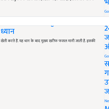
भ
Go
P
ंपर उत्पादन, बस कृषि वैज्ञानिकों
2
ध्यान
ज
ेती करते हैं. यह धान के बाद मुख्य खरीफ फसल मानी जाती है. इसकी
औ
Go
स
ग
उ
ज
Ne
M