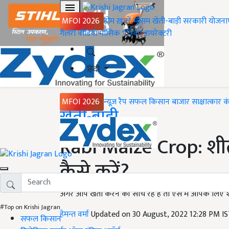
MFOI 2026
होम
ख़बरें
मौसम
खेती-बाड़ी
सरकारी योजना
गैलरी
वीडियो
मासिक पत्रिका
डायरेक्टरी
हिंदी
MFOI 2026
न्यूज़ रैप
सफल किसान
बाजार
साक्षात्कार
क
Home
खेती-बाड़ी
Rabi Maize Crop: शी
कैसे करें?
अगर आप खेती करने की सोच रहे हैं तो ऐसे में आपके लिए
#Top on Krishi Jagran
हेमन्त वर्मा
Updated on 30 August, 2022 12:28 PM I
सफल किसान