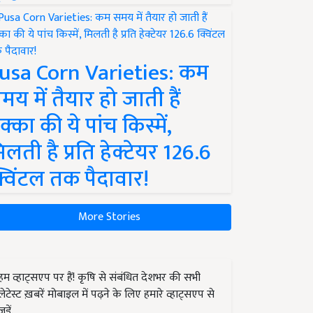
usa Corn Varieties: कम
मय में तैयार हो जाती हैं
क्का की ये पांच किस्में,
िलती है प्रति हेक्टेयर 126.6
्विंटल तक पैदावार!
More Stories
हम व्हाट्सएप पर हैं! कृषि से संबंधित देशभर की सभी
लेटेस्ट ख़बरें मोबाइल में पढ़ने के लिए हमारे व्हाट्सएप से
जुड़ें.