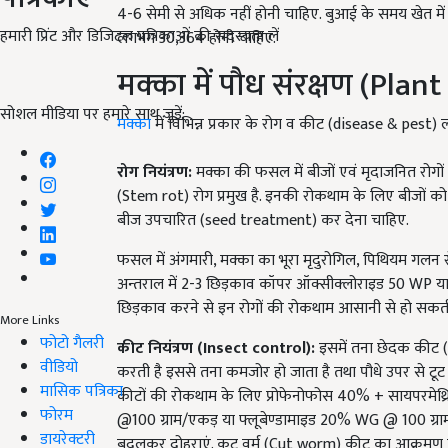
4-6 सेमी से अधिक नहीं होनी चाहिए. बुआई के समय खेत में प
हमारी प्रिंट और डिजिटल पत्रिकाओं की सदस्यता लें
लगभग 30,364 होनी चाहिए.
मक्का में पौध संरक्षण (Pla
सोशल मीडिया पर हमारे साथ जुड़ें:
मक्का
में विभिन्न प्रकार के रोग व कीट (disease & pest)
रोग नियंत्रण:
मक्का की फसल में बीजों एवं मृदाजनित रोगों
(Stem rot) रोग प्रमुख है. इनकी रोकथाम के लिए बीजों को बुआ
बीज उपचारित (seed treatment) कर देना चाहिए.
फसल में अंगमारी, मक्का का भूरा मृदुरोगिल, पिथियम गलन 
अन्तराल में 2-3 छिड़काव कॉपर ऑक्सीक्लोराइड 50 WP या कार
छिड़काव करने से इन रोगों की रोकथाम आसानी से हो सकती
More Links
फोटो गैलरी
कीट नियंत्रण (Insect control):
इसमें तना छेदक कीट (s
वीडियो
करती है इससे तना कमजोर हो जाता है तथा पौधे उपर से टूट
मासिक पत्रिका
कीटों की रोकथाम के लिए प्रोफेनोफोस 40% + सायपरमेथ्
फोरम
@100 ग्राम/एकड़ या फ्लूबेण्डामाइड 20% WG @ 100 ग्राम/ए
डायरेक्टरी
बदलकर दोहराएं. कट वर्म (Cut worm) कीट का आक्रमण पौ