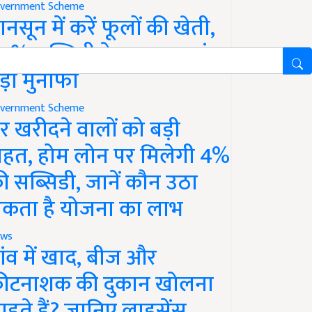
vernment Scheme
ानसून में करें फूलों की खेती,
0% सब्सिडी के साथ कमाएं
ड़ा मुनाफा
vernment Scheme
र खरीदने वालों को बड़ी
ाहत, होम लोन पर मिलेगी 4%
ी सब्सिडी, जानें कौन उठा
कता है योजना का लाभ
ws
ांव में खाद, बीज और
ीटनाशक की दुकान खोलना
ाहते हैं? जानिए लाइसेंस,