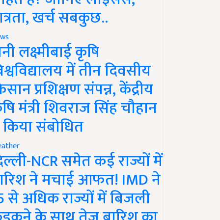
ात्रता, खर्च सबकुछ..
ws
ानी लक्ष्मीबाई कृषि
िश्वविद्यालय में तीन दिवसीय
िसान प्रशिक्षण संपन्न, केंद्रीय
ृषि मंत्री शिवराज सिंह चौहान
े किया संबोधित
ather
िल्ली-NCR समेत कई राज्यों में
ारिश ने मचाई आफत! IMD ने
5 से अधिक राज्यों में बिजली
ड़कने के साथ तेज बारिश का