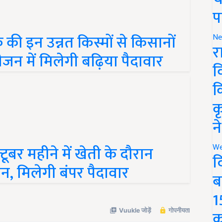
प
ी इन उन्नत किस्मों से किसानों
Ne
न में मिलेगी बढ़िया पैदावार
र
व
क
क
न
बर महीने में खेती के दौरान
We
ान, मिलेगी बंपर पैदावार
द
ब
1
क