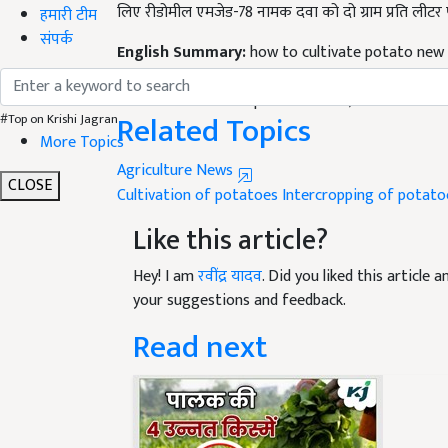
हमारी टीम
English Summary:
how to cultivate potato new 
संपर्क
method
Published on:
30 September 2023, 12:56 PM IST
Related Topics
#Top on Krishi Jagran
More Topics
Agriculture News
Cultivation of potatoes
Intercropping of potato
CLOSE
Like this article?
Hey! I am
रवींद्र यादव
. Did you liked this article
your suggestions and feedback.
Read next