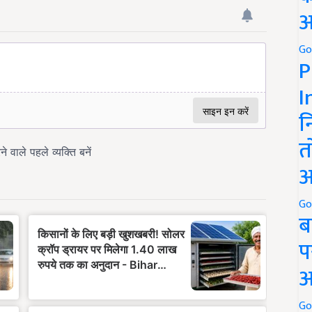
अ
Go
P
I
न
त
अ
Go
ब
प
अ
Go