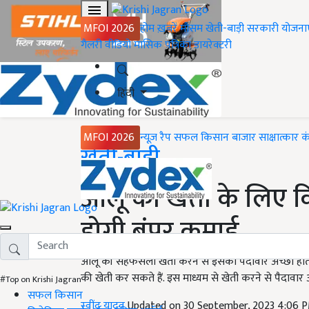
MFOI 2026
होम
ख़बरें
मौसम
खेती-बाड़ी
सरकारी योजना
गैलरी
वीडियो
मासिक पत्रिका
डायरेक्टरी
हिंदी
MFOI 2026
न्यूज़ रैप
सफल किसान
बाजार
साक्षात्कार
क
Home
खेती-बाड़ी
आलू की खेती के लिए 
होगी बंपर कमाई
आलू की सहफसली खेती करने से इसका पैदावार अच्छी होती
की खेती कर सकते हैं. इस माध्यम से खेती करने से पैदावार 
#Top on Krishi Jagran
सफल किसान
रवींद्र यादव
Updated on 30 September, 2023 4:06 