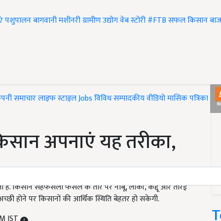
एं
पशुपालन
बागवानी
मशीनरी
ग्रामीण उद्योग
वेब स्टोरी
#FTB
सफल किसान
बाज
ंपनी समाचार
लाइफ स्टाइल
Jobs
विविध
सम्पादकीय
वीडियो
मासिक पत्रिका
#T
किसान अपनाएं यह तरीका,
 है. किसान सहफसली फसल के तौर पर नींबू, लौकी, कद्दू और तोरई
अच्छी होने पर किसानों की आर्थिक स्थिति बेहतर हो सकेगी.
T
PM IST