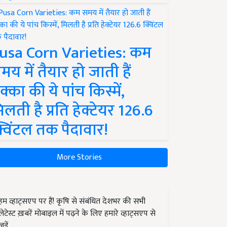
usa Corn Varieties: कम
मय में तैयार हो जाती हैं
क्का की ये पांच किस्में,
िलती है प्रति हेक्टेयर 126.6
्विंटल तक पैदावार!
More Stories
हम व्हाट्सएप पर हैं! कृषि से संबंधित देशभर की सभी
लेटेस्ट ख़बरें मोबाइल में पढ़ने के लिए हमारे व्हाट्सएप से
जुड़ें.