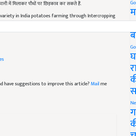
Go
म
variety in India potatoes farming through Intercropping
5
ब
Go
es
घ
र
क
 and have suggestions to improve this article?
Mail
me
स
Ne
ग
क
च