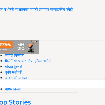
ार
मशीनरी
साक्षात्कार
कंपनी समाचार
सम्पादकीय
फोटो
op on Krishi Jagran
सफल किसान
मिलेनियर फार्मर ऑफ इंडिया अवॉर्ड
महिंद्रा ट्रैक्टर्स
कृषि मशीनरी
जायद की फसल
बिज़नेस आइडियाज
पीएम किसान
op Stories