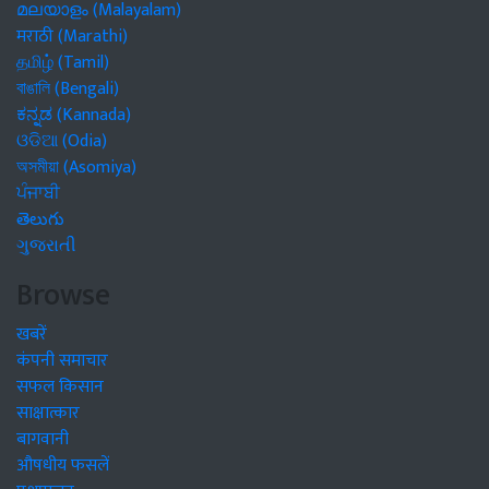
മലയാളം (Malayalam)
मराठी (Marathi)
தமிழ் (Tamil)
বাঙালি (Bengali)
ಕನ್ನಡ (Kannada)
ଓଡିଆ (Odia)
অসমীয়া (Asomiya)
ਪੰਜਾਬੀ
తెలుగు
ગુજરાતી
Browse
खबरें
कंपनी समाचार
सफल किसान
साक्षात्कार
बागवानी
औषधीय फसलें