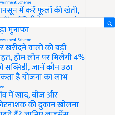
vernment Scheme
ानसून में करें फूलों की खेती,
0% सब्सिडी के साथ कमाएं
ड़ा मुनाफा
vernment Scheme
र खरीदने वालों को बड़ी
ाहत, होम लोन पर मिलेगी 4%
ी सब्सिडी, जानें कौन उठा
कता है योजना का लाभ
ws
ांव में खाद, बीज और
ीटनाशक की दुकान खोलना
ाहते हैं? जानिए लाइसेंस,