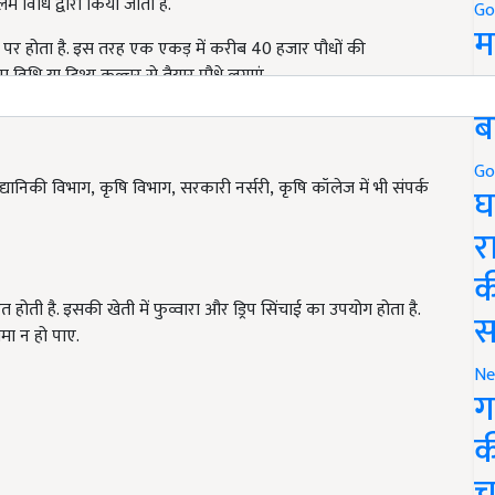
म विधि द्वारा किया जाता है.
Go
म
री पर होता है. इस तरह एक एकड़ में करीब 40 हजार पौधों की
5
विधि या टिश्यू कल्चर से तैयार पौधे लगाएं.
ब
Go
यानिकी विभाग, कृषि विभाग, सरकारी नर्सरी, कृषि कॉलेज में भी संपर्क
घ
र
क
त होती है. इसकी खेती में फुव्वारा और ड्रिप सिंचाई का उपयोग होता है.
स
मा न हो पाए.
Ne
ग
क
च