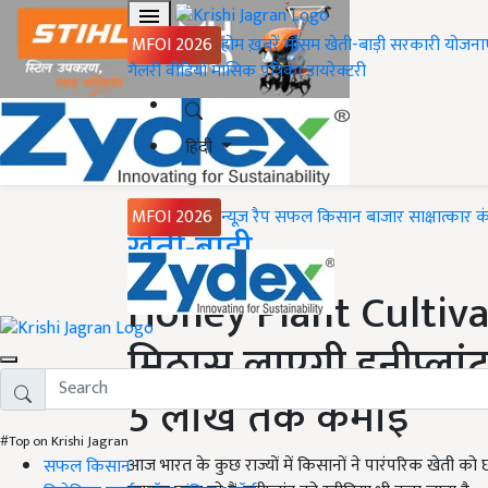
MFOI 2026
होम
ख़बरें
मौसम
खेती-बाड़ी
सरकारी योजना
गैलरी
वीडियो
मासिक पत्रिका
डायरेक्टरी
हिंदी
MFOI 2026
न्यूज़ रैप
सफल किसान
बाजार
साक्षात्कार
क
Home
खेती-बाड़ी
Honey Plant Cultivat
मिठास लाएगी हनीप्लांट
5 लाख तक कमाई
#Top on Krishi Jagran
आज भारत के कुछ राज्यों में किसानों ने पारंपरिक खेती को
सफल किसान