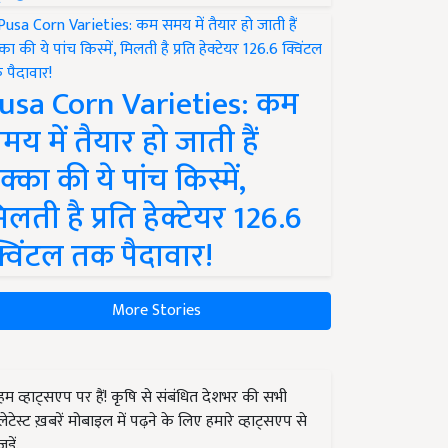
usa Corn Varieties: कम
मय में तैयार हो जाती हैं
क्का की ये पांच किस्में,
िलती है प्रति हेक्टेयर 126.6
्विंटल तक पैदावार!
More Stories
हम व्हाट्सएप पर हैं! कृषि से संबंधित देशभर की सभी
लेटेस्ट ख़बरें मोबाइल में पढ़ने के लिए हमारे व्हाट्सएप से
जुड़ें.