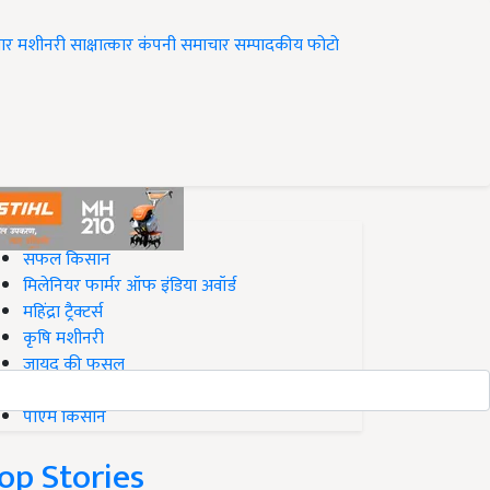
ार
मशीनरी
साक्षात्कार
कंपनी समाचार
सम्पादकीय
फोटो
op on Krishi Jagran
सफल किसान
मिलेनियर फार्मर ऑफ इंडिया अवॉर्ड
महिंद्रा ट्रैक्टर्स
कृषि मशीनरी
जायद की फसल
बिज़नेस आइडियाज
पीएम किसान
op Stories