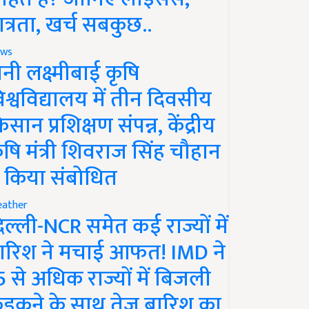
ात्रता, खर्च सबकुछ..
ws
ानी लक्ष्मीबाई कृषि
िश्वविद्यालय में तीन दिवसीय
िसान प्रशिक्षण संपन्न, केंद्रीय
ृषि मंत्री शिवराज सिंह चौहान
े किया संबोधित
ather
िल्ली-NCR समेत कई राज्यों में
ारिश ने मचाई आफत! IMD ने
5 से अधिक राज्यों में बिजली
ड़कने के साथ तेज बारिश का