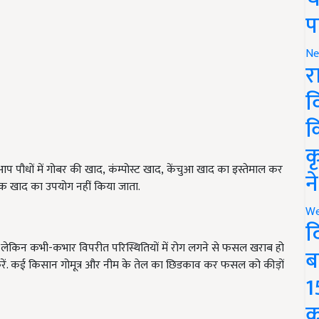
प
Ne
र
व
क
क
आप पौधों में गोबर की खाद, कंम्पोस्ट खाद, केंचुआ खाद का इस्तेमाल कर
न
िक खाद का उपयोग नहीं किया जाता.
We
द
हैं, लेकिन कभी-कभार विपरीत परिस्थितियों में रोग लगने से फसल खराब हो
ब
ें. कई किसान गोमूत्र और नीम के तेल का छिडकाव कर फसल को कीड़ों
1
क