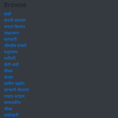
Browse
खबरें
कंपनी समाचार
सफल किसान
साक्षात्कार
बागवानी
औषधीय फसलें
पशुपालन
मशीनरी
खेती-बाड़ी
मौसम
बाजार
ग्रामीण उद्द्योग
सरकारी योजनाएं
लाइफ स्टाइल
सम्पादकीय
जॉब्स
डायरेक्टरी