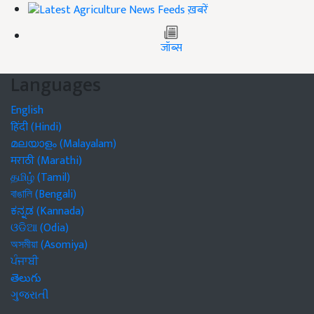
ख़बरें
जॉब्स
Languages
English
हिंदी (Hindi)
മലയാളം (Malayalam)
मराठी (Marathi)
தமிழ் (Tamil)
বাঙালি (Bengali)
ಕನ್ನಡ (Kannada)
ଓଡିଆ (Odia)
অসমীয়া (Asomiya)
ਪੰਜਾਬੀ
తెలుగు
ગુજરાતી