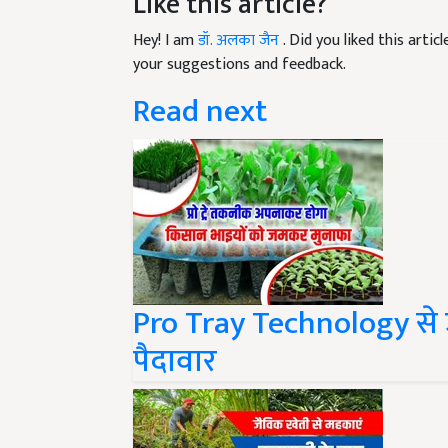
Like this article?
Hey! I am
डॉ. अलका जैन
. Did you liked this arti
your suggestions and feedback.
Read next
Pro Tray Technology से उ
पैदावार