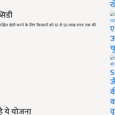
ख
सिडी
्षित खेती करने के लिए किसानों को 10 से 50 लाख रुपए तक की
ए
ऊ
च
S
ज
क
क
वृ
ै ये योजना