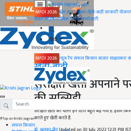
MFOI 2026
होम
ख़बरें
मौसम
खेती-बाड़ी
सरकारी योजना
गैलरी
वीडियो
मासिक पत्रिका
डायरेक्टरी
हिंदी
MFOI 2026
न्यूज़ रैप
सफल किसान
बाजार
साक्षात्कार
क
Home
खेती-बाड़ी
संरक्षित खेती अपनाने
की सब्सिडी
संरक्षित खेती का चलन इन दिनों बहुत बढ़ गया है. इसमें 
करते हुए खेती करते हैं.
#Top on Krishi Jagran
सफल किसान
डॉ. अलका जैन
Updated on 30 July, 2022 12:31 PM IS