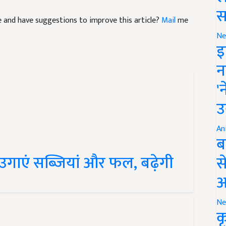
स
cle and have suggestions to improve this article?
Mail
me
Ne
इ
न
'
उ
An
ब
गाएं सब्जियां और फल, बढ़ेगी
स
आ
Ne
क