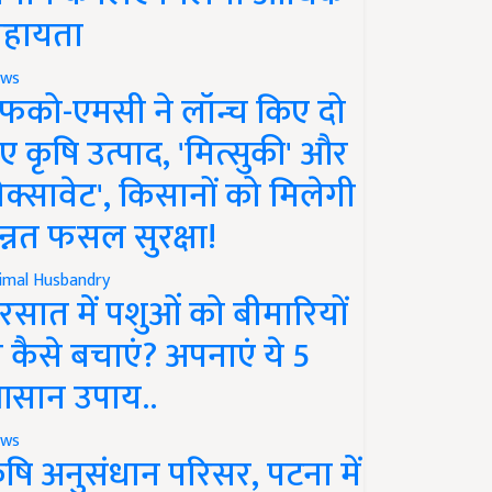
हायता
ws
फको-एमसी ने लॉन्च किए दो
ए कृषि उत्पाद, 'मित्सुकी' और
नेक्सावेट', किसानों को मिलेगी
न्नत फसल सुरक्षा!
imal Husbandry
रसात में पशुओं को बीमारियों
े कैसे बचाएं? अपनाएं ये 5
सान उपाय..
ws
ृषि अनुसंधान परिसर, पटना में