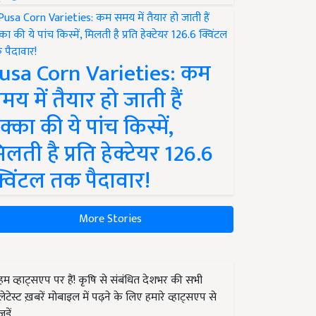
usa Corn Varieties: कम
मय में तैयार हो जाती हैं
क्का की ये पांच किस्में,
िलती है प्रति हेक्टेयर 126.6
्विंटल तक पैदावार!
More Stories
हम व्हाट्सएप पर हैं! कृषि से संबंधित देशभर की सभी
लेटेस्ट ख़बरें मोबाइल में पढ़ने के लिए हमारे व्हाट्सएप से
जुड़ें.