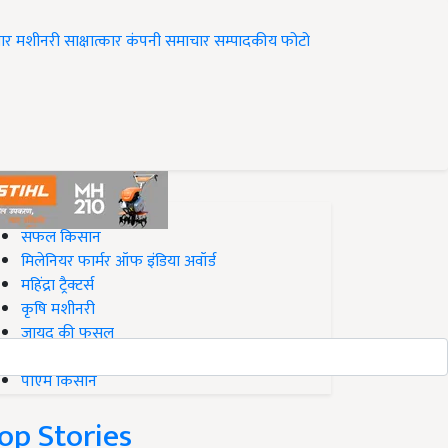
ार
मशीनरी
साक्षात्कार
कंपनी समाचार
सम्पादकीय
फोटो
op on Krishi Jagran
सफल किसान
मिलेनियर फार्मर ऑफ इंडिया अवॉर्ड
महिंद्रा ट्रैक्टर्स
कृषि मशीनरी
जायद की फसल
बिज़नेस आइडियाज
पीएम किसान
op Stories