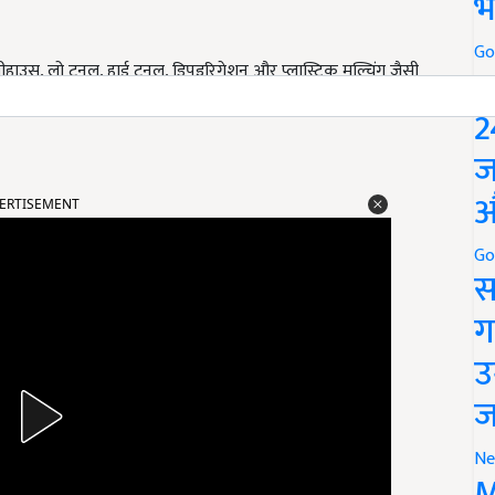
भ
Go
हाउस, लो टनल, हाई टनल, ड्रिपइरिगेशन और प्लास्टिक मल्चिंग जैसी
P
2
ज
औ
ERTISEMENT
Go
स
ग
उ
ज
Ne
M