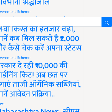
ावभीनी श्रद्धांजलि
vernment Scheme
M Kisan Yojana Update:
4वीं किस्त का इंतजार बढ़ा,
ानें कब मिल सकते हैं ₹2,000
र कैसे चेक करें अपना स्टेटस
vernment Scheme
रकार दे रही ₹10,000 की
ार्डनिंग किट! अब छत पर
गाएं ताजी ऑर्गेनिक सब्जियां,
ानें आवेदन प्रक्रिया..
ws
aharashtra News: सीएम