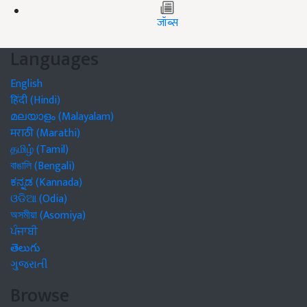
जॉब्स
Languages
English
हिंदी (Hindi)
മലയാളം (Malayalam)
मराठी (Marathi)
தமிழ் (Tamil)
বাঙালি (Bengali)
ಕನ್ನಡ (Kannada)
ଓଡିଆ (Odia)
অসমীয়া (Asomiya)
ਪੰਜਾਬੀ
తెలుగు
ગુજરાતી
Browse