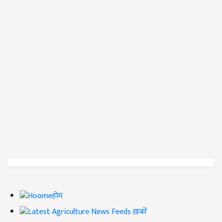
होम
ख़बरें