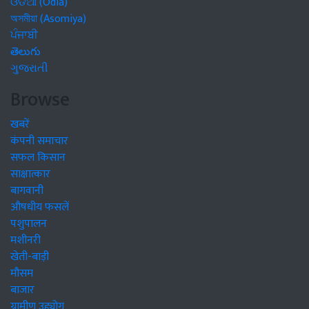
ଓଡିଆ (Odia)
অসমীয়া (Asomiya)
ਪੰਜਾਬੀ
తెలుగు
ગુજરાતી
Browse
खबरें
कंपनी समाचार
सफल किसान
साक्षात्कार
बागवानी
औषधीय फसलें
पशुपालन
मशीनरी
खेती-बाड़ी
मौसम
बाजार
ग्रामीण उद्द्योग