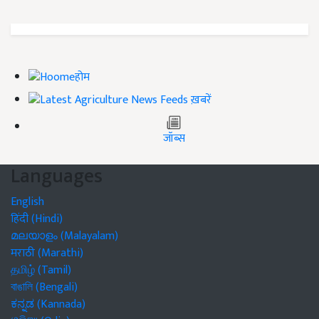
होम
ख़बरें
जॉब्स
Languages
English
हिंदी (Hindi)
മലയാളം (Malayalam)
मराठी (Marathi)
தமிழ் (Tamil)
বাঙালি (Bengali)
ಕನ್ನಡ (Kannada)