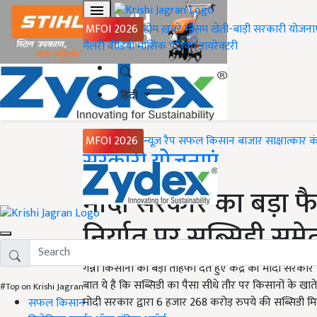
MFOI 2026
होम
ख़बरें
मौसम
खेती-बाड़ी
सरकारी योजना
गैलरी
वीडियो
मासिक पत्रिका
डायरेक्टरी
हिंदी
MFOI 2026
न्यूज़ रैप
सफल किसान
बाजार
साक्षात्कार
क
Home
सरकारी योजनाएं
मोदी सरकार का बड़ा फै
निर्यात पर सब्सिडी समेत
गन्ना किसानों को बड़ा तोहफा देते हुए केंद्र की मोदी सरका
बात ये है कि सब्सिडी का पैसा सीधे तौर पर किसानों के खा
#Top on Krishi Jagran
मोदी सरकार द्वारा 6 हजार 268 करोड़ रुपये की सब्सिडी मि
सफल किसान