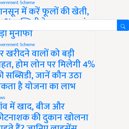
vernment Scheme
ानसून में करें फूलों की खेती,
0% सब्सिडी के साथ कमाएं
ड़ा मुनाफा
vernment Scheme
र खरीदने वालों को बड़ी
ाहत, होम लोन पर मिलेगी 4%
ी सब्सिडी, जानें कौन उठा
कता है योजना का लाभ
ws
ांव में खाद, बीज और
ीटनाशक की दुकान खोलना
ाहते हैं? जानिए लाइसेंस,