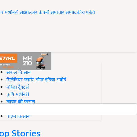
ार
मशीनरी
साक्षात्कार
कंपनी समाचार
सम्पादकीय
फोटो
op on Krishi Jagran
सफल किसान
मिलेनियर फार्मर ऑफ इंडिया अवॉर्ड
महिंद्रा ट्रैक्टर्स
कृषि मशीनरी
जायद की फसल
बिज़नेस आइडियाज
पीएम किसान
op Stories