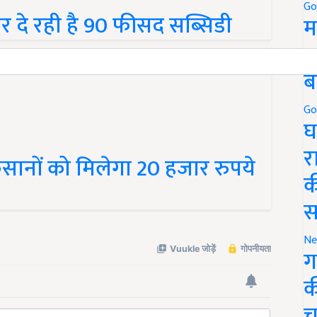
दे रही है 90 फीसद सब्सिडी
Go
म
5
ब
Go
घ
िसानों को मिलेगा 20 हजार रुपये
र
क
स
Ne
ग
क
च