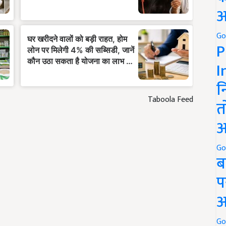
अ
Go
P
I
न
Taboola Feed
त
अ
Go
ब
प
अ
Go