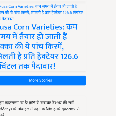
usa Corn Varieties: कम
मय में तैयार हो जाती हैं
क्का की ये पांच किस्में,
िलती है प्रति हेक्टेयर 126.6
्विंटल तक पैदावार!
More Stories
हम व्हाट्सएप पर हैं! कृषि से संबंधित देशभर की सभी
लेटेस्ट ख़बरें मोबाइल में पढ़ने के लिए हमारे व्हाट्सएप से
जुड़ें.