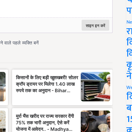
प
Ne
र
व
क
क
न
We
द
ब
1
क