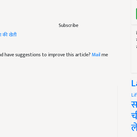
Subscribe
ना की खेती
 and have suggestions to improve this article?
Mail
me
L
Li
स
च
ल