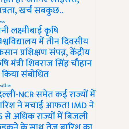
ात्रता, खर्च सबकुछ..
ws
ानी लक्ष्मीबाई कृषि
िश्वविद्यालय में तीन दिवसीय
िसान प्रशिक्षण संपन्न, केंद्रीय
ृषि मंत्री शिवराज सिंह चौहान
े किया संबोधित
ather
िल्ली-NCR समेत कई राज्यों में
ारिश ने मचाई आफत! IMD ने
5 से अधिक राज्यों में बिजली
ड़कने के साथ तेज बारिश का