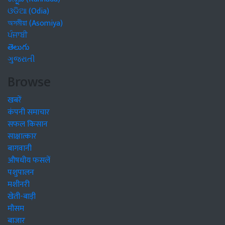
ଓଡିଆ (Odia)
অসমীয়া (Asomiya)
ਪੰਜਾਬੀ
తెలుగు
ગુજરાતી
Browse
खबरें
कंपनी समाचार
सफल किसान
साक्षात्कार
बागवानी
औषधीय फसलें
पशुपालन
मशीनरी
खेती-बाड़ी
मौसम
बाजार