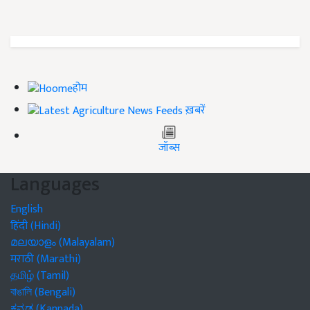
होम
ख़बरें
जॉब्स
Languages
English
हिंदी (Hindi)
മലയാളം (Malayalam)
मराठी (Marathi)
தமிழ் (Tamil)
বাঙালি (Bengali)
ಕನ್ನಡ (Kannada)