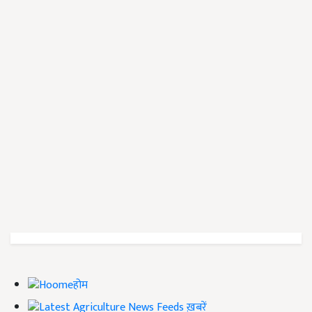
होम
ख़बरें