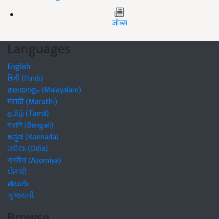
जॉब्स
Languages
English
हिंदी (Hindi)
മലയാളം (Malayalam)
मराठी (Marathi)
தமிழ் (Tamil)
বাঙালি (Bengali)
ಕನ್ನಡ (Kannada)
ଓଡିଆ (Odia)
অসমীয়া (Asomiya)
ਪੰਜਾਬੀ
తెలుగు
ગુજરાતી
Browse