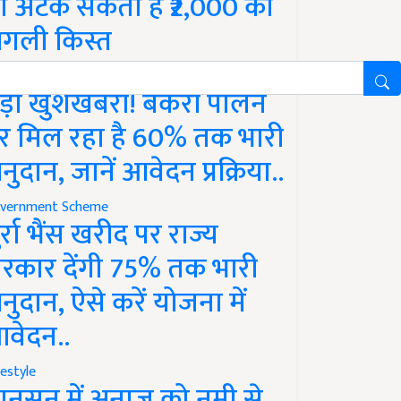
ो अटक सकती है ₹2,000 की
गली किस्त
vernment Scheme
ड़ी खुशखबरी! बकरी पालन
र मिल रहा है 60% तक भारी
नुदान, जानें आवेदन प्रक्रिया..
vernment Scheme
ुर्रा भैंस खरीद पर राज्य
रकार देंगी 75% तक भारी
नुदान, ऐसे करें योजना में
वेदन..
festyle
ानसून में अनाज को नमी से