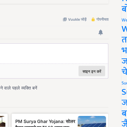
ब
We
W
त
भ
ज
च
Su
S
ज
ब
ज