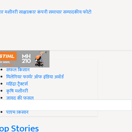
ार
मशीनरी
साक्षात्कार
कंपनी समाचार
सम्पादकीय
फोटो
op on Krishi Jagran
सफल किसान
मिलेनियर फार्मर ऑफ इंडिया अवॉर्ड
महिंद्रा ट्रैक्टर्स
कृषि मशीनरी
जायद की फसल
बिज़नेस आइडियाज
पीएम किसान
op Stories