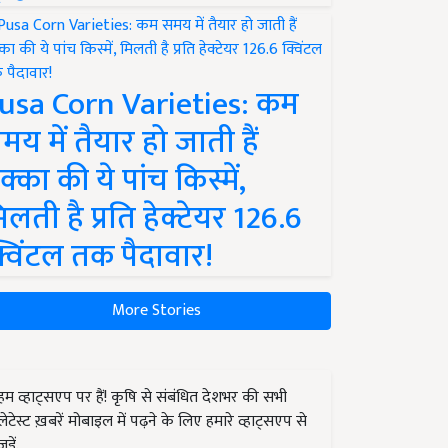
usa Corn Varieties: कम
मय में तैयार हो जाती हैं
क्का की ये पांच किस्में,
िलती है प्रति हेक्टेयर 126.6
्विंटल तक पैदावार!
More Stories
हम व्हाट्सएप पर हैं! कृषि से संबंधित देशभर की सभी
लेटेस्ट ख़बरें मोबाइल में पढ़ने के लिए हमारे व्हाट्सएप से
जुड़ें.