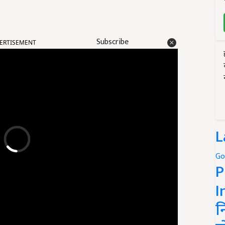
ERTISEMENT
Subscribe
L
Go
P
I
न