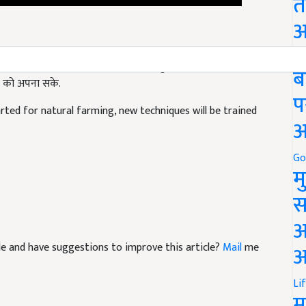
त
अ
ती करने के लिए हर महीने 900 रुपए के अनुदान का भी प्रावधान तय
Go
ती को अपना सके.
ब
rted for natural farming, new techniques will be trained
प
अ
Go
म
स
अ
icle and have suggestions to improve this article?
Mail
me
आ
Li
म