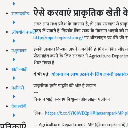
ऐसे करवाएं प्राकृतिक खेती के
सम्पादकीय
अगर आप मध्य प्रदेश के किसान है, तो आप सरलता से प्रा
मदद लें सकते हैं, जिसके लिए राज्य के किसान भाइयों को म
औषधीय फसलें
http://mpnf.mpkrishi.org/
पर ऑनलाइन घर बैठे फ्री रजि
इसके अलावा किसान अपने नजदीकी ई-मित्र या फिर सीएससी
पशुपालन
प्रोत्साहित करने के लिए सरकार ने Agriculture Departm
शेयर किया है.
खेती-बाड़ी
ये भी पढ़ेंः
योजना का लाभ उठाने के लिए ज़रूरी दस्तावेज
प्राकृतिक कृषि पद्धति की ओर है रुझान
मशीनरी
---
किसान भाई करवाएं निःशुल्क ऑनलाइन पंजीयन
वेब स्टोरी
लिंक:-
https://t.co/JYi0JWD2pH
#JansamparkMP
p
पत्रिकाएँ
— Agriculture Department, MP (@minmpkrishi)