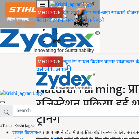
MFOI 2026
होम
ख़बरें
मौसम
खेती-बाड़ी
सरकारी योजना
गैलरी
वीडियो
मासिक पत्रिका
डायरेक्टरी
हिंदी
MFOI 2026
न्यूज़ रैप
सफल किसान
बाजार
साक्षात्कार
क
Home
खेती-बाड़ी
Natural Farming: प्रा
रजिस्ट्रेशन प्रक्रिया हु
ट्रेनिंग
#Top on Krishi Jagran
अगर आप अपने खेत में प्राकृतिक खेती करने के लिए सरकार से
सफल किसान