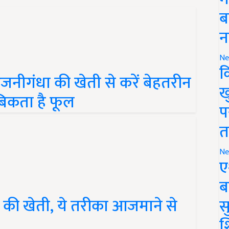
ब
न
Ne
ीगंधा की खेती से करें बेहतरीन
क
 बिकता है फूल
ख
प
त
Ne
ए
ब
ीन की खेती, ये तरीका आजमाने से
सु
श