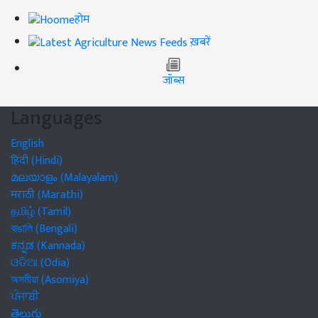
होम
ख़बरें
जॉब्स
Languages
English
हिंदी (Hindi)
മലയാളം (Malayalam)
मराठी (Marathi)
தமிழ் (Tamil)
বাঙালি (Bengali)
ಕನ್ನಡ (Kannada)
ଓଡିଆ (Odia)
অসমীয়া (Asomiya)
ਪੰਜਾਬੀ
తెలుగు