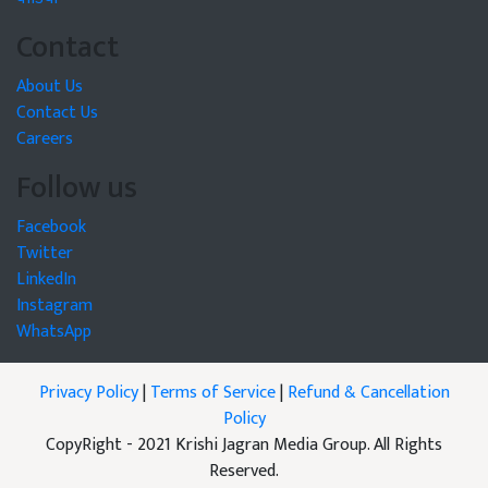
Contact
About Us
Contact Us
Careers
Follow us
Facebook
Twitter
LinkedIn
Instagram
WhatsApp
Privacy Policy
|
Terms of Service
|
Refund & Cancellation
Policy
CopyRight - 2021 Krishi Jagran Media Group. All Rights
Reserved.