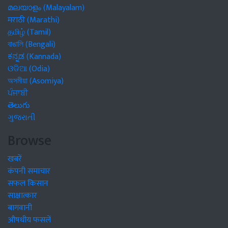
മലയാളം (Malayalam)
मराठी (Marathi)
தமிழ் (Tamil)
বাঙালি (Bengali)
ಕನ್ನಡ (Kannada)
ଓଡିଆ (Odia)
অসমীয়া (Asomiya)
ਪੰਜਾਬੀ
తెలుగు
ગુજરાતી
Browse
खबरें
कंपनी समाचार
सफल किसान
साक्षात्कार
बागवानी
औषधीय फसलें