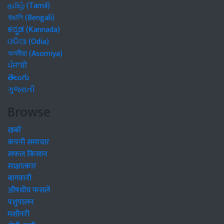
தமிழ் (Tamil)
বাঙালি (Bengali)
ಕನ್ನಡ (Kannada)
ଓଡିଆ (Odia)
অসমীয়া (Asomiya)
ਪੰਜਾਬੀ
తెలుగు
ગુજરાતી
Browse
खबरें
कंपनी समाचार
सफल किसान
साक्षात्कार
बागवानी
औषधीय फसलें
पशुपालन
मशीनरी