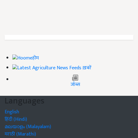
होम
ख़बरें
जॉब्स
Languages
English
हिंदी (Hindi)
മലയാളം (Malayalam)
मराठी (Marathi)