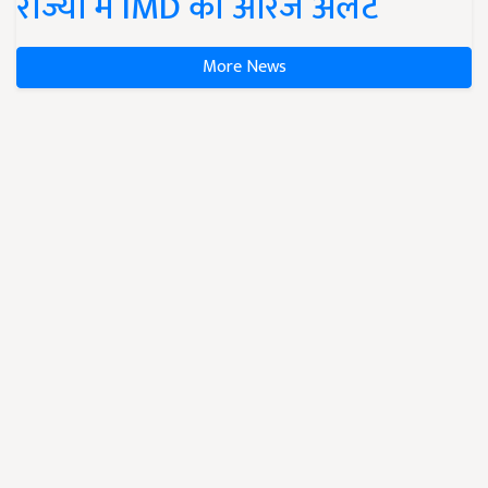
राज्यों में IMD का ऑरेंज अलर्ट
More News