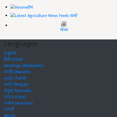
होम
ख़बरें
जॉब्स
Languages
English
हिंदी (Hindi)
മലയാളം (Malayalam)
मराठी (Marathi)
தமிழ் (Tamil)
বাঙালি (Bengali)
ಕನ್ನಡ (Kannada)
ଓଡିଆ (Odia)
অসমীয়া (Asomiya)
ਪੰਜਾਬੀ
తెలుగు