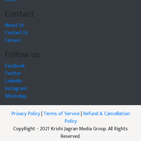
Contact
About Us
Contact Us
Careers
Follow us
Facebook
Twitter
LinkedIn
Instagram
WhatsApp
Privacy Policy
|
Terms of Service
|
Refund & Cancellation
Policy
CopyRight - 2021 Krishi Jagran Media Group. All Rights
Reserved.