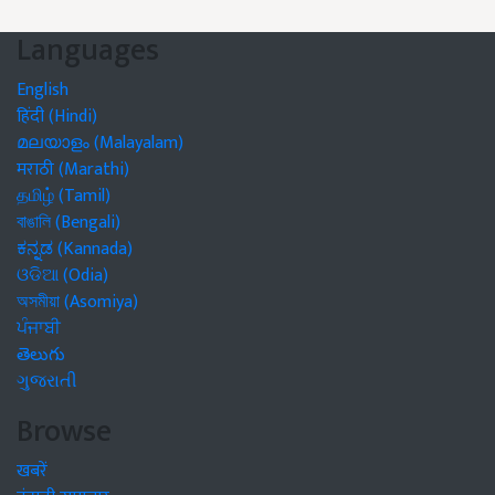
Languages
English
हिंदी (Hindi)
മലയാളം (Malayalam)
मराठी (Marathi)
தமிழ் (Tamil)
বাঙালি (Bengali)
ಕನ್ನಡ (Kannada)
ଓଡିଆ (Odia)
অসমীয়া (Asomiya)
ਪੰਜਾਬੀ
తెలుగు
ગુજરાતી
Browse
खबरें