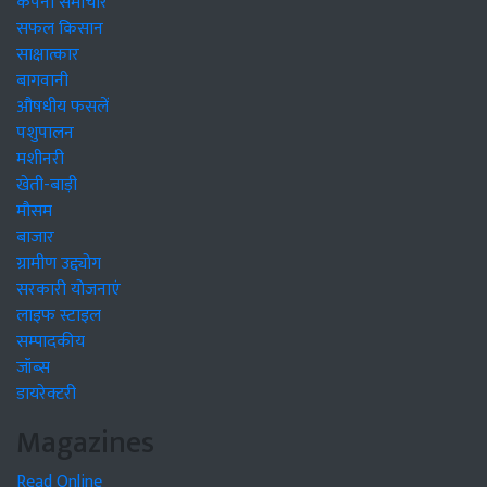
कंपनी समाचार
सफल किसान
साक्षात्कार
बागवानी
औषधीय फसलें
पशुपालन
मशीनरी
खेती-बाड़ी
मौसम
बाजार
ग्रामीण उद्द्योग
सरकारी योजनाएं
लाइफ स्टाइल
सम्पादकीय
जॉब्स
डायरेक्टरी
Magazines
Read Online