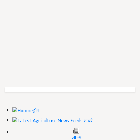
होम
ख़बरें
जॉब्स