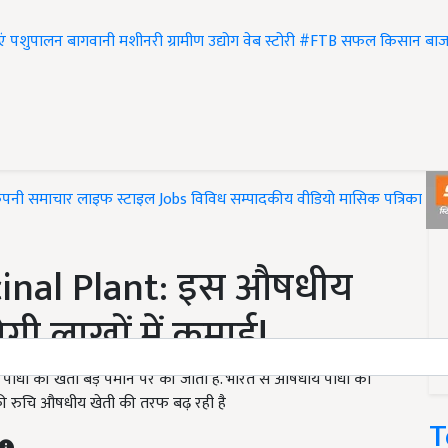
एं
पशुपालन
बागवानी
मशीनरी
ग्रामीण उद्योग
वेब स्टोरी
#FTB
सफल किसान
बाज
ंपनी समाचार
लाइफ स्टाइल
Jobs
विविध
सम्पादकीय
वीडियो
मासिक पत्रिका
#T
inal Plant: इस औषधीय
ोगी लाखों में कमाई!
पौधों की खेती बड़े पैमाने पर की जाती है. भारत से औषधीय पौधों का
िसान की रुचि औषधीय खेती की तरफ बढ़ रही है
T