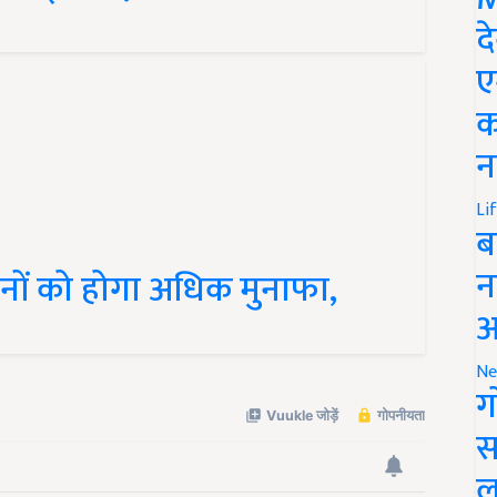
द
ए
क
न
Li
ब
न
ानों को होगा अधिक मुनाफा,
आ
Ne
ग
स
ल