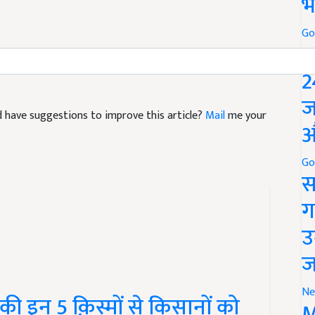
भ
Go
P
2
ज
and have suggestions to improve this article?
Mail
me your
औ
Go
स
ग
उ
ज
Ne
की इन 5 क़िस्मों से किसानों को
M