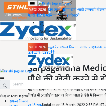
MFOI 2026
होम
ख़बरें
मौसम
खेती-बाड़ी
सरकारी योजना
गैलरी
वीडियो
मासिक पत्रिका
डायरेक्टरी
हिंदी
MFOI 2026
न्यूज़ रैप
सफल किसान
बाजार
साक्षात्कार
क
Home
खेती-बाड़ी
Sarpagandha Medic
पौधे की खेती करने से ह
भारत में औषधीय पौधों की बहुत महत्वता है. यहाँ पर औषधीय 
निर्यात भी अंतर्राष्ट्रीय स्तर पर किया जाता है. ऐसे में क
#Top on Krishi Jagran
सफल किसान
स्वाति राव
Updated on 15 March, 2022 2:57 PM IST