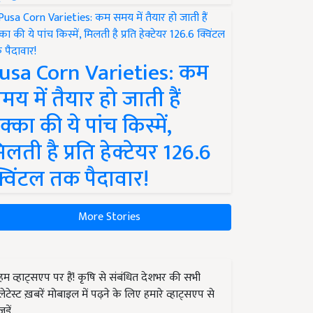
usa Corn Varieties: कम
मय में तैयार हो जाती हैं
क्का की ये पांच किस्में,
िलती है प्रति हेक्टेयर 126.6
्विंटल तक पैदावार!
More Stories
हम व्हाट्सएप पर हैं! कृषि से संबंधित देशभर की सभी
लेटेस्ट ख़बरें मोबाइल में पढ़ने के लिए हमारे व्हाट्सएप से
जुड़ें.