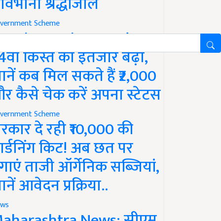
ावभीनी श्रद्धांजलि
vernment Scheme
M Kisan Yojana Update:
4वीं किस्त का इंतजार बढ़ा,
ानें कब मिल सकते हैं ₹2,000
र कैसे चेक करें अपना स्टेटस
vernment Scheme
रकार दे रही ₹10,000 की
ार्डनिंग किट! अब छत पर
गाएं ताजी ऑर्गेनिक सब्जियां,
ानें आवेदन प्रक्रिया..
ws
aharashtra News: सीएम