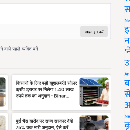
स
Ne
इ
न
'
उ
An
ब
स
आ
Ne
क