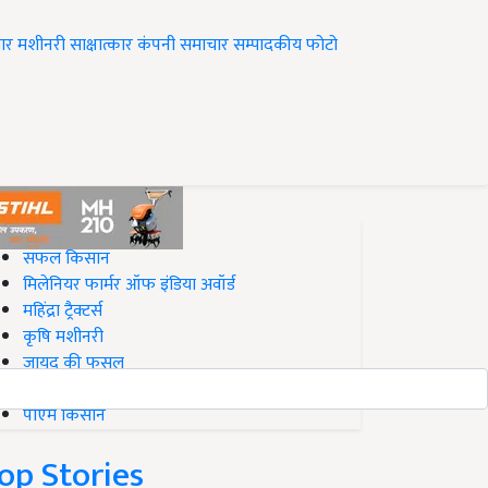
ार
मशीनरी
साक्षात्कार
कंपनी समाचार
सम्पादकीय
फोटो
op on Krishi Jagran
सफल किसान
मिलेनियर फार्मर ऑफ इंडिया अवॉर्ड
महिंद्रा ट्रैक्टर्स
कृषि मशीनरी
जायद की फसल
बिज़नेस आइडियाज
पीएम किसान
op Stories