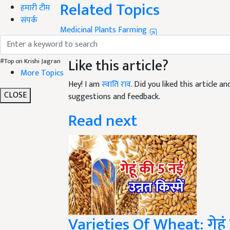
Related Topics
हमारी टीम
संपर्क
Medicinal Plants Farming
Surpgandha Cultivation
सर्पगंधा की खेती
Like this article?
#Top on Krishi Jagran
More Topics
Hey! I am
स्वाति राव
. Did you liked this article 
CLOSE
suggestions and feedback.
Read next
Varieties Of Wheat: गेहूं 