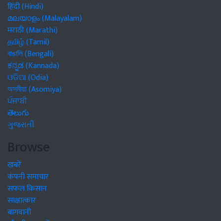
हिंदी (Hindi)
മലയാളം (Malayalam)
मराठी (Marathi)
தமிழ் (Tamil)
বাঙালি (Bengali)
ಕನ್ನಡ (Kannada)
ଓଡିଆ (Odia)
অসমীয়া (Asomiya)
ਪੰਜਾਬੀ
తెలుగు
ગુજરાતી
Browse
खबरें
कंपनी समाचार
सफल किसान
साक्षात्कार
बागवानी