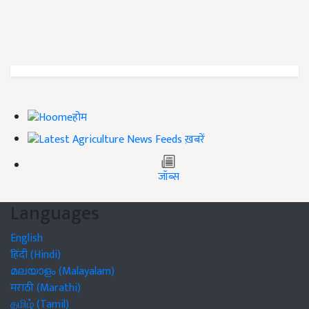
होम
ख़बरें
जॉब्स
Languages
English
हिंदी (Hindi)
മലയാളം (Malayalam)
मराठी (Marathi)
தமிழ் (Tamil)