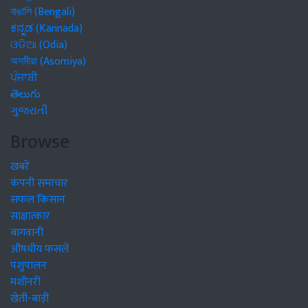
বাঙালি (Bengali)
ಕನ್ನಡ (Kannada)
ଓଡିଆ (Odia)
অসমীয়া (Asomiya)
ਪੰਜਾਬੀ
తెలుగు
ગુજરાતી
Browse
खबरें
कंपनी समाचार
सफल किसान
साक्षात्कार
बागवानी
औषधीय फसलें
पशुपालन
मशीनरी
खेती-बाड़ी