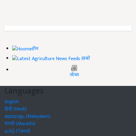
होम
ख़बरें
जॉब्स
Languages
English
हिंदी (Hindi)
മലയാളം (Malayalam)
मराठी (Marathi)
தமிழ் (Tamil)