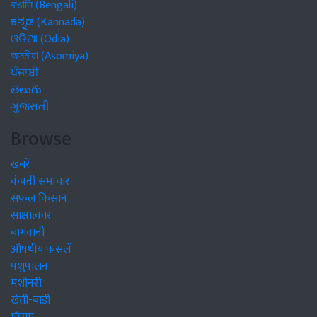
বাঙালি (Bengali)
ಕನ್ನಡ (Kannada)
ଓଡିଆ (Odia)
অসমীয়া (Asomiya)
ਪੰਜਾਬੀ
తెలుగు
ગુજરાતી
Browse
खबरें
कंपनी समाचार
सफल किसान
साक्षात्कार
बागवानी
औषधीय फसलें
पशुपालन
मशीनरी
खेती-बाड़ी