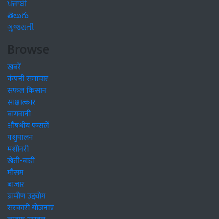
ਪੰਜਾਬੀ
తెలుగు
ગુજરાતી
Browse
खबरें
कंपनी समाचार
सफल किसान
साक्षात्कार
बागवानी
औषधीय फसलें
पशुपालन
मशीनरी
खेती-बाड़ी
मौसम
बाजार
ग्रामीण उद्द्योग
सरकारी योजनाएं