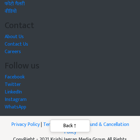
फोटो गैलरी
वीडियो
Contact
About Us
Contact Us
Careers
Follow us
Facebook
Twitter
LinkedIn
Instagram
WhatsApp
Privacy Policy
|
Terms of Service
|
Refund & Cancellation
Policy
CopyRight - 2021 Krishi Jagran Media Group. All Rights