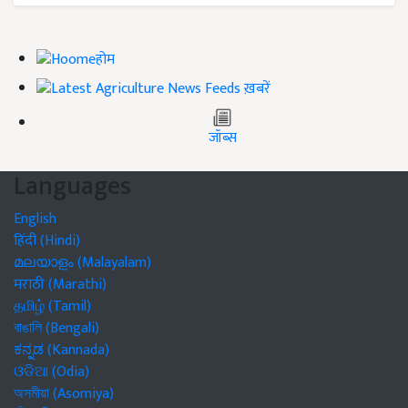
होम
ख़बरें
जॉब्स
Languages
English
हिंदी (Hindi)
മലയാളം (Malayalam)
मराठी (Marathi)
தமிழ் (Tamil)
বাঙালি (Bengali)
ಕನ್ನಡ (Kannada)
ଓଡିଆ (Odia)
অসমীয়া (Asomiya)