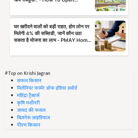
#Top on Krishi Jagran
सफल किसान
मिलेनियर फार्मर ऑफ इंडिया अवॉर्ड
महिंद्रा ट्रैक्टर्स
कृषि मशीनरी
जायद की फसल
बिज़नेस आइडियाज
पीएम किसान