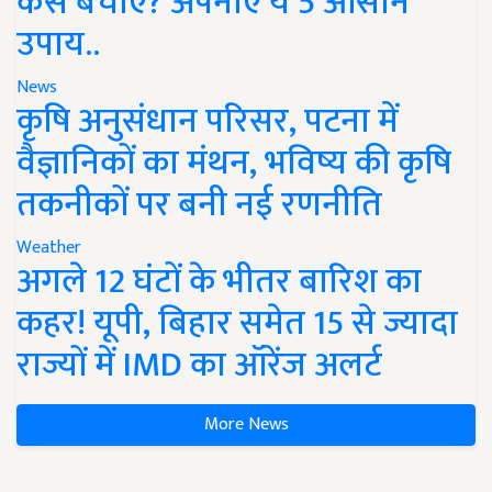
कैसे बचाएं? अपनाएं ये 5 आसान
उपाय..
News
कृषि अनुसंधान परिसर, पटना में
वैज्ञानिकों का मंथन, भविष्य की कृषि
तकनीकों पर बनी नई रणनीति
Weather
अगले 12 घंटों के भीतर बारिश का
कहर! यूपी, बिहार समेत 15 से ज्यादा
राज्यों में IMD का ऑरेंज अलर्ट
More News