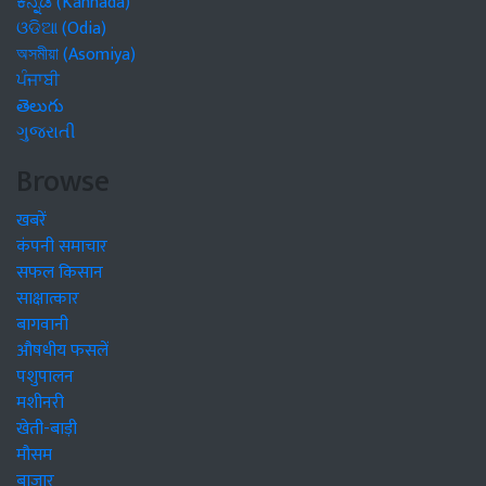
ಕನ್ನಡ (Kannada)
ଓଡିଆ (Odia)
অসমীয়া (Asomiya)
ਪੰਜਾਬੀ
తెలుగు
ગુજરાતી
Browse
खबरें
कंपनी समाचार
सफल किसान
साक्षात्कार
बागवानी
औषधीय फसलें
पशुपालन
मशीनरी
खेती-बाड़ी
मौसम
बाजार