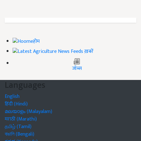
होम
ख़बरें
जॉब्स
Languages
English
हिंदी (Hindi)
മലയാളം (Malayalam)
मराठी (Marathi)
தமிழ் (Tamil)
বাঙালি (Bengali)