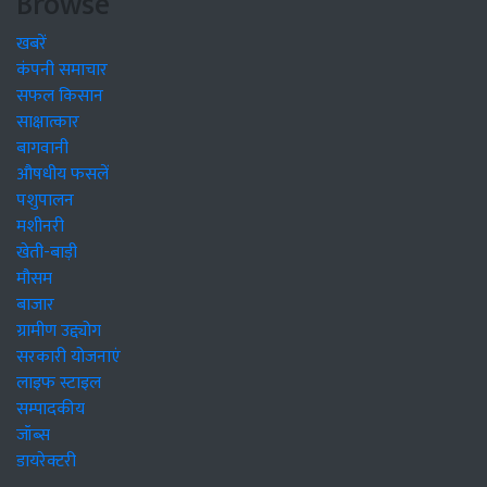
Browse
खबरें
कंपनी समाचार
सफल किसान
साक्षात्कार
बागवानी
औषधीय फसलें
पशुपालन
मशीनरी
खेती-बाड़ी
मौसम
बाजार
ग्रामीण उद्द्योग
सरकारी योजनाएं
लाइफ स्टाइल
सम्पादकीय
जॉब्स
डायरेक्टरी