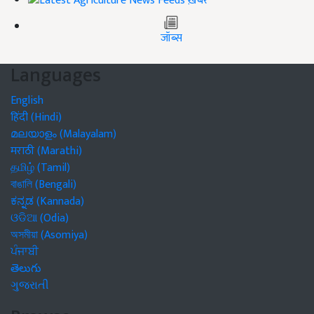
ख़बरें
जॉब्स
Languages
English
हिंदी (Hindi)
മലയാളം (Malayalam)
मराठी (Marathi)
தமிழ் (Tamil)
বাঙালি (Bengali)
ಕನ್ನಡ (Kannada)
ଓଡିଆ (Odia)
অসমীয়া (Asomiya)
ਪੰਜਾਬੀ
తెలుగు
ગુજરાતી